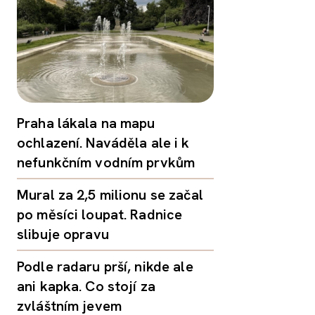
Praha lákala na mapu
ochlazení. Naváděla ale i k
nefunkčním vodním prvkům
Mural za 2,5 milionu se začal
po měsíci loupat. Radnice
slibuje opravu
Podle radaru prší, nikde ale
ani kapka. Co stojí za
zvláštním jevem