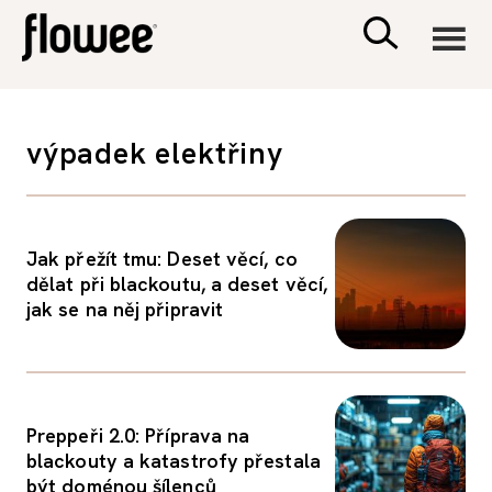
CIVILIZACE
výpadek elektřiny
ZDRAVÍ
PSYCHOLOGIE
Jak přežít tmu: Deset věcí, co
dělat při blackoutu, a deset věcí,
jak se na něj připravit
RODINA A DĚTI
SEX A VZTAHY
Preppeři 2.0: Příprava na
PORADNA
blackouty a katastrofy přestala
být doménou šílenců