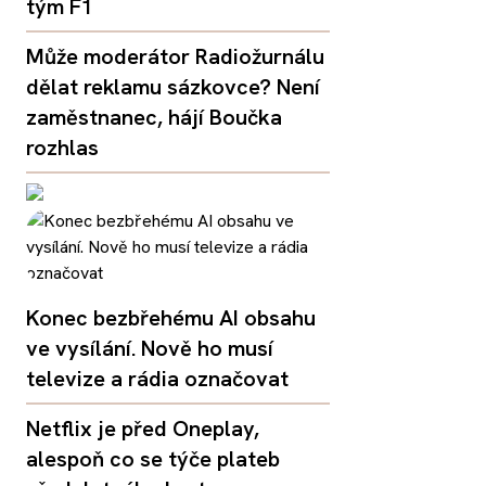
tým F1
Může moderátor Radiožurnálu
dělat reklamu sázkovce? Není
zaměstnanec, hájí Boučka
rozhlas
Konec bezbřehému AI obsahu
ve vysílání. Nově ho musí
televize a rádia označovat
Netflix je před Oneplay,
alespoň co se týče plateb