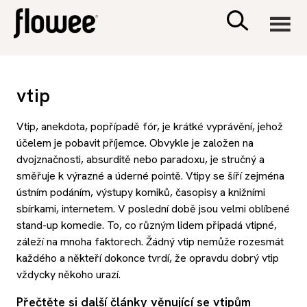
CIVILIZACE
vtip
ZDRAVÍ
Vtip, anekdota, popřípadě fór, je krátké vyprávění, jehož
účelem je pobavit příjemce. Obvykle je založen na
PSYCHOLOGIE
dvojznačnosti,
absurditě
nebo
paradoxu
, je stručný a
směřuje k výrazné a úderné
pointě
. Vtipy se šíří zejména
ústním podáním, výstupy komiků, časopisy a knižními
RODINA A DĚTI
sbírkami, internetem. V poslední době jsou velmi oblíbené
stand-up
komedie. To, co různým lidem připadá vtipné,
SEX A VZTAHY
záleží na mnoha faktorech. Žádný vtip nemůže rozesmát
každého a někteří dokonce tvrdí, že opravdu dobrý vtip
vždycky někoho urazí
.
PORADNA
Přečtěte si další články věnující se vtipům