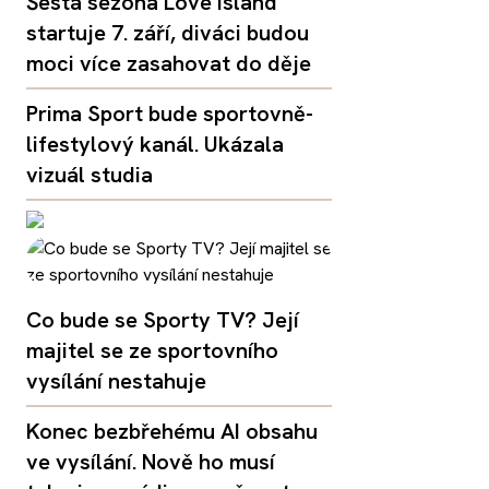
Šestá sezóna Love Island
startuje 7. září, diváci budou
moci více zasahovat do děje
Prima Sport bude sportovně-
lifestylový kanál. Ukázala
vizuál studia
Co bude se Sporty TV? Její
majitel se ze sportovního
vysílání nestahuje
Konec bezbřehému AI obsahu
ve vysílání. Nově ho musí