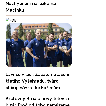
Nechybí ani narážka na
Macinku
Lavi se vrací. Začalo natáčení
třetího Vyšehradu, tvůrci
slibují návrat ke kořenům
Královny Brna a nový televizní
bizár. Proč od toho nemůžeme