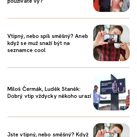
používáte vy?
Vtipný, nebo spíš směšný? Aneb
když se muž snaží být na
seznamce cool
Miloš Čermák, Luděk Staněk:
Dobrý vtip vždycky někoho urazí
Jste vtipný, nebo směšný? Když