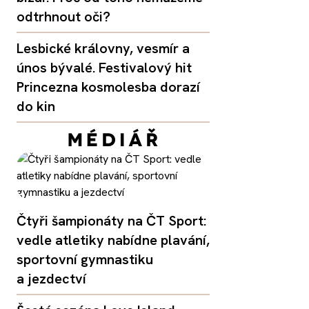
odtrhnout oči?
Lesbické královny, vesmír a
únos bývalé. Festivalový hit
Princezna kosmolesba dorazí
do kin
Čtyři šampionáty na ČT Sport:
vedle atletiky nabídne plavání,
sportovní gymnastiku
a jezdectví