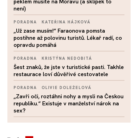
peklem musíte na Moravu (a sklípek to
není)
PORADNA
KATEŘINA HÁJKOVÁ
„Už zase musím!“ Faraonova pomsta
postihne až polovinu turistů. Lékař radí, co
opravdu pomáhá
PORADNA
KRISTÝNA NEDOBITÁ
Šest znaků, že jste v turistické pasti. Takhle
restaurace loví důvěřivé cestovatele
PORADNA
OLIVIE DOLEŽELOVÁ
„Zavři oči, roztáhni nohy a mysli na Českou
republiku.“ Existuje v manželství nárok na
sex?