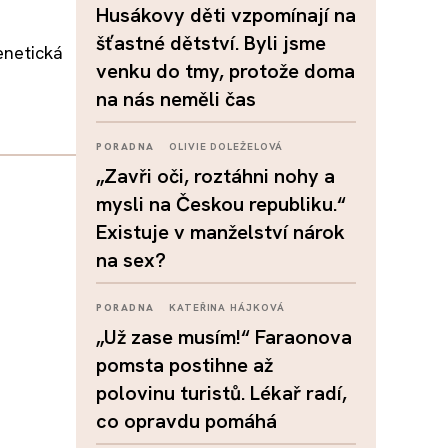
Husákovy děti vzpomínají na
šťastné dětství. Byli jsme
enetická
venku do tmy, protože doma
na nás neměli čas
PORADNA
OLIVIE DOLEŽELOVÁ
„Zavři oči, roztáhni nohy a
mysli na Českou republiku.“
Existuje v manželství nárok
na sex?
PORADNA
KATEŘINA HÁJKOVÁ
„Už zase musím!“ Faraonova
pomsta postihne až
polovinu turistů. Lékař radí,
co opravdu pomáhá