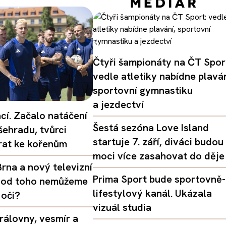
Čtyři šampionáty na ČT Spor
vedle atletiky nabídne plaván
sportovní gymnastiku
a jezdectví
ací. Začalo natáčení
Šestá sezóna Love Island
šehradu, tvůrci
startuje 7. září, diváci budou
vrat ke kořenům
moci více zasahovat do děje
rna a nový televizní
Prima Sport bude sportovně-
oč od toho nemůžeme
lifestylový kanál. Ukázala
 oči?
vizuál studia
rálovny, vesmír a