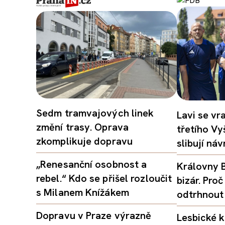
Sedm tramvajových linek
Lavi se vr
změní trasy. Oprava
třetího Vy
zkomplikuje dopravu
slibují ná
„Renesanční osobnost a
Královny B
rebel.“ Kdo se přišel rozloučit
bizár. Pr
s Milanem Knížákem
odtrhnout
Dopravu v Praze výrazně
Lesbické k