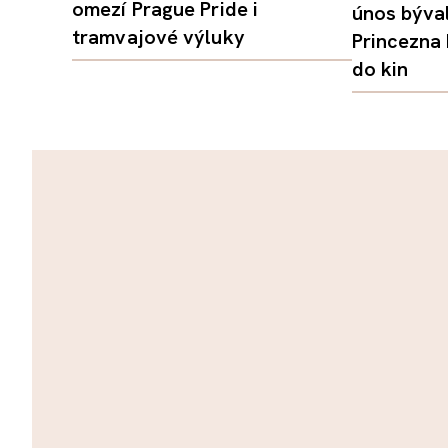
omezí Prague Pride i
únos býval
tramvajové výluky
Princezna
do kin