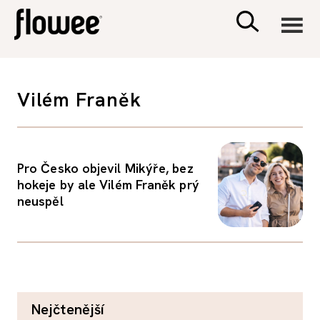
CIVILIZACE
Vilém Franěk
ZDRAVÍ
PSYCHOLOGIE
Pro Česko objevil Mikýře, bez
hokeje by ale Vilém Franěk prý
neuspěl
RODINA A DĚTI
SEX A VZTAHY
PORADNA
nejčtenější