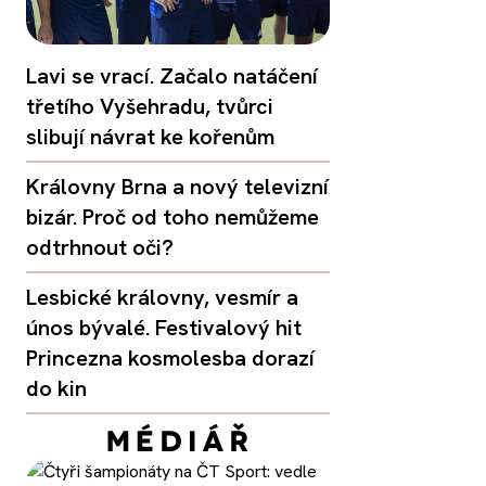
Lavi se vrací. Začalo natáčení
třetího Vyšehradu, tvůrci
slibují návrat ke kořenům
Královny Brna a nový televizní
bizár. Proč od toho nemůžeme
odtrhnout oči?
Lesbické královny, vesmír a
únos bývalé. Festivalový hit
Princezna kosmolesba dorazí
do kin