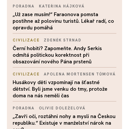
PORADNA
KATEŘINA HÁJKOVÁ
„Už zase musím!“ Faraonova pomsta
postihne až polovinu turistů. Lékař radí, co
opravdu pomáhá
CIVILIZACE
ZDENĚK STRNAD
Černí hobiti? Zapomeňte. Andy Serkis
odmítá politickou korektnost při
obsazování nového Pána prstenů
CIVILIZACE
APOLENA MORTENSEN TŮMOVÁ
Husákovy děti vzpomínají na šťastné
dětství. Byli jsme venku do tmy, protože
doma na nás neměli čas
PORADNA
OLIVIE DOLEŽELOVÁ
„Zavři oči, roztáhni nohy a mysli na Českou
republiku.“ Existuje v manželství nárok na