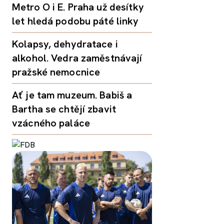
Metro O i E. Praha už desítky
let hledá podobu páté linky
Kolapsy, dehydratace i
alkohol. Vedra zaměstnávají
pražské nemocnice
Ať je tam muzeum. Babiš a
Bartha se chtějí zbavit
vzácného paláce