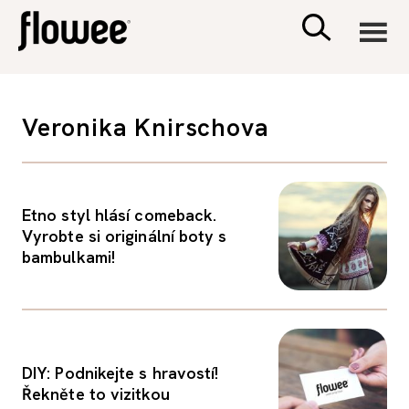
CIVILIZACE
Veronika Knirschova
ZDRAVÍ
PSYCHOLOGIE
Etno styl hlásí comeback.
Vyrobte si originální boty s
bambulkami!
RODINA A DĚTI
SEX A VZTAHY
DIY: Podnikejte s hravostí!
PORADNA
Řekněte to vizitkou