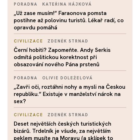
PORADNA
KATEŘINA HÁJKOVÁ
„Už zase musím!“ Faraonova pomsta
postihne až polovinu turistů. Lékař radí, co
opravdu pomáhá
CIVILIZACE
ZDENĚK STRNAD
Černí hobiti? Zapomeňte. Andy Serkis
odmítá politickou korektnost při
obsazování nového Pána prstenů
PORADNA
OLIVIE DOLEŽELOVÁ
„Zavři oči, roztáhni nohy a mysli na Českou
republiku.“ Existuje v manželství nárok na
sex?
CIVILIZACE
ZDENĚK STRNAD
Deset největších českých turistických
bizárů. Trdelník je všude, za největším
peklem musíte na Moravu (a sklípek to