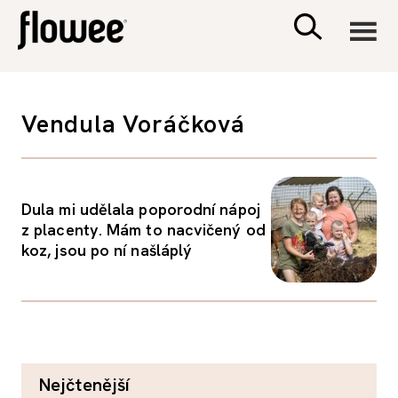
CIVILIZACE
Vendula Voráčková
ZDRAVÍ
PSYCHOLOGIE
Dula mi udělala poporodní nápoj
z placenty. Mám to nacvičený od
koz, jsou po ní našláplý
RODINA A DĚTI
SEX A VZTAHY
PORADNA
nejčtenější