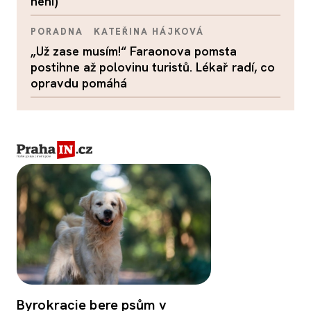
není)
PORADNA
KATEŘINA HÁJKOVÁ
„Už zase musím!“ Faraonova pomsta
postihne až polovinu turistů. Lékař radí, co
opravdu pomáhá
Byrokracie bere psům v