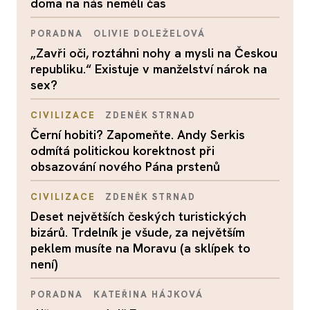
doma na nás neměli čas
PORADNA
OLIVIE DOLEŽELOVÁ
„Zavři oči, roztáhni nohy a mysli na Českou
republiku.“ Existuje v manželství nárok na
sex?
CIVILIZACE
ZDENĚK STRNAD
Černí hobiti? Zapomeňte. Andy Serkis
odmítá politickou korektnost při
obsazování nového Pána prstenů
CIVILIZACE
ZDENĚK STRNAD
Deset největších českých turistických
bizárů. Trdelník je všude, za největším
peklem musíte na Moravu (a sklípek to
není)
PORADNA
KATEŘINA HÁJKOVÁ