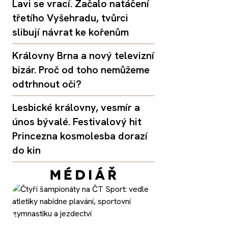
Lavi se vrací. Začalo natáčení
třetího Vyšehradu, tvůrci
slibují návrat ke kořenům
Královny Brna a nový televizní
bizár. Proč od toho nemůžeme
odtrhnout oči?
Lesbické královny, vesmír a
únos bývalé. Festivalový hit
Princezna kosmolesba dorazí
do kin