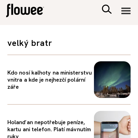
CIVILIZACE
velký bratr
ZDRAVÍ
PSYCHOLOGIE
Kdo nosí kalhoty na ministerstvu
vnitra a kde je nejhezčí polární
záře
RODINA A DĚTI
SEX A VZTAHY
Holanďan nepotřebuje peníze,
PORADNA
kartu ani telefon. Platí mávnutím
ruky