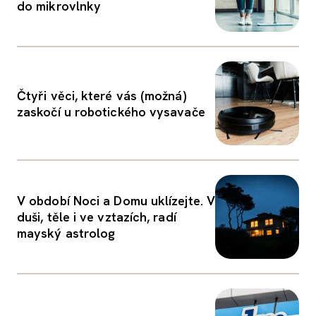
do mikrovlnky
Čtyři věci, které vás (možná)
zaskočí u robotického vysavače
V období Noci a Domu uklízejte. V
duši, těle i ve vztazích, radí
mayský astrolog