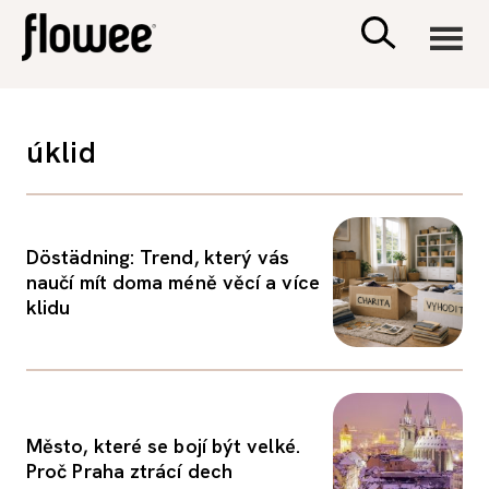
CIVILIZACE
úklid
ZDRAVÍ
PSYCHOLOGIE
Döstädning: Trend, který vás
naučí mít doma méně věcí a více
klidu
RODINA A DĚTI
SEX A VZTAHY
Město, které se bojí být velké.
PORADNA
Proč Praha ztrácí dech