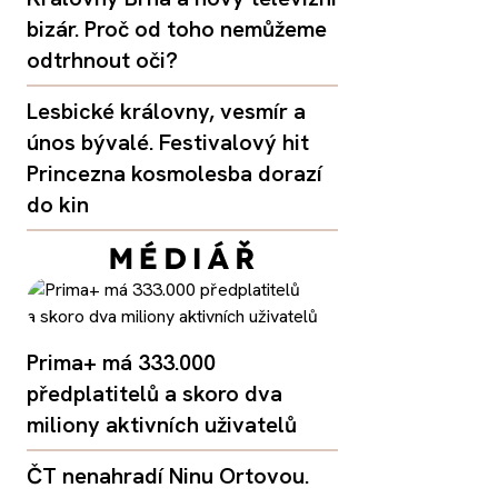
bizár. Proč od toho nemůžeme
odtrhnout oči?
Lesbické královny, vesmír a
únos bývalé. Festivalový hit
Princezna kosmolesba dorazí
do kin
Prima+ má 333.000
předplatitelů a skoro dva
miliony aktivních uživatelů
ČT nenahradí Ninu Ortovou.