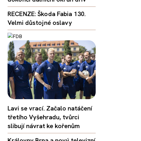
RECENZE: Škoda Fabia 130.
Velmi důstojné oslavy
Lavi se vrací. Začalo natáčení
třetího Vyšehradu, tvůrci
slibují návrat ke kořenům
Královny Brna a nový televizní