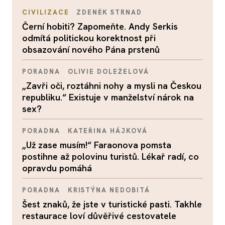
CIVILIZACE
ZDENĚK STRNAD
Černí hobiti? Zapomeňte. Andy Serkis
odmítá politickou korektnost při
obsazování nového Pána prstenů
PORADNA
OLIVIE DOLEŽELOVÁ
„Zavři oči, roztáhni nohy a mysli na Českou
republiku.“ Existuje v manželství nárok na
sex?
PORADNA
KATEŘINA HÁJKOVÁ
„Už zase musím!“ Faraonova pomsta
postihne až polovinu turistů. Lékař radí, co
opravdu pomáhá
PORADNA
KRISTÝNA NEDOBITÁ
Šest znaků, že jste v turistické pasti. Takhle
restaurace loví důvěřivé cestovatele