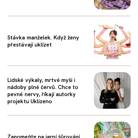
Stávka manželek. Když ženy
přestávají uklízet
Lidské výkaly, mrtvé myši i
nádoby plné červů. Chce to
pevné nervy, říkají autorky
projektu Uklizeno
Zapomeňte na jarní šůrování.