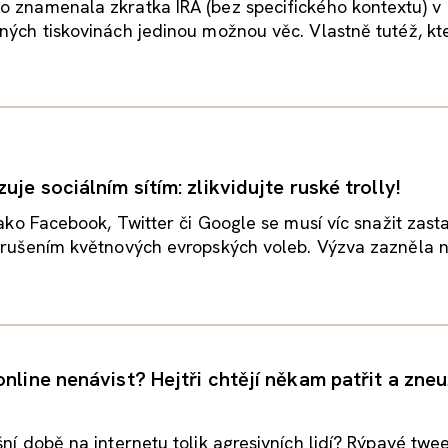
o znamenala zkratka IRA (bez specifického kontextu) v
ných tiskovinách jedinou možnou věc. Vlastně tutéž, kte
uje sociálním sítím: zlikvidujte ruské trolly!
 jako Facebook, Twitter či Google se musí víc snažit zast
arušením květnových evropských voleb. Výzva zazněla na
nline nenávist? Hejtři chtějí někam patřit a zneu
šní době na internetu tolik agresivních lidí? Rýpavé twee