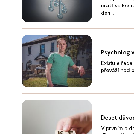
urážlivé kom
den....
Psycholog v
Existuje řada 
převáží nad p
Deset důvodů
V prvním a dr