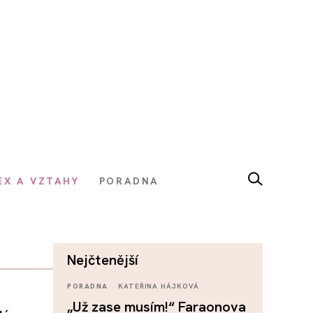
EX A VZTAHY
PORADNA
nejčtenější
PORADNA
KATEŘINA HÁJKOVÁ
„Už zase musím!“ Faraonova