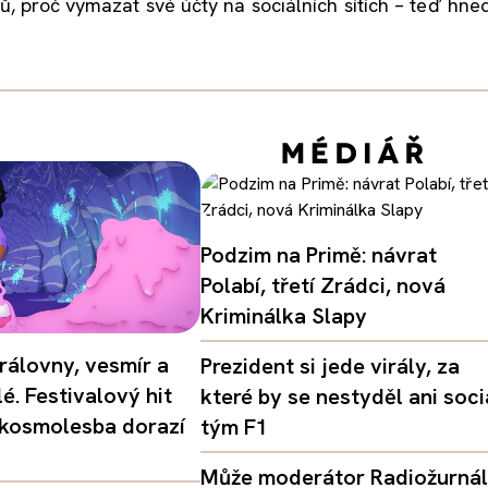
, proč vymazat své účty na sociálních sítích – teď hned
Podzim na Primě: návrat
Polabí, třetí Zrádci, nová
Kriminálka Slapy
rálovny, vesmír a
Prezident si jede virály, za
é. Festivalový hit
které by se nestyděl ani soci
 kosmolesba dorazí
tým F1
Může moderátor Radiožurná