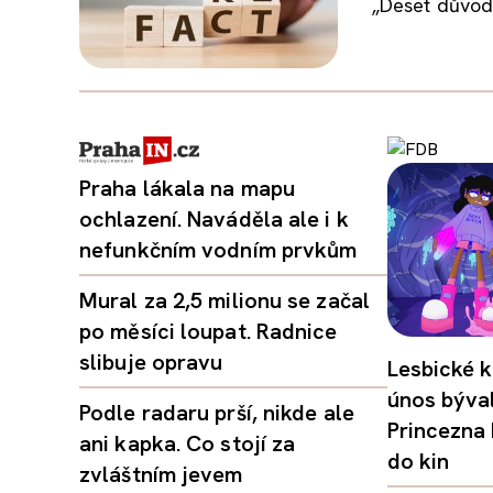
„Deset důvodů
Praha lákala na mapu
ochlazení. Naváděla ale i k
nefunkčním vodním prvkům
Mural za 2,5 milionu se začal
po měsíci loupat. Radnice
slibuje opravu
Lesbické k
únos býval
Podle radaru prší, nikde ale
Princezna
ani kapka. Co stojí za
do kin
zvláštním jevem