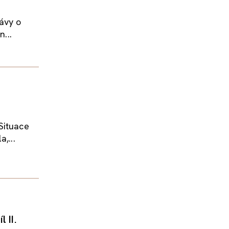
rávy o
...
Situace
,...
 II.