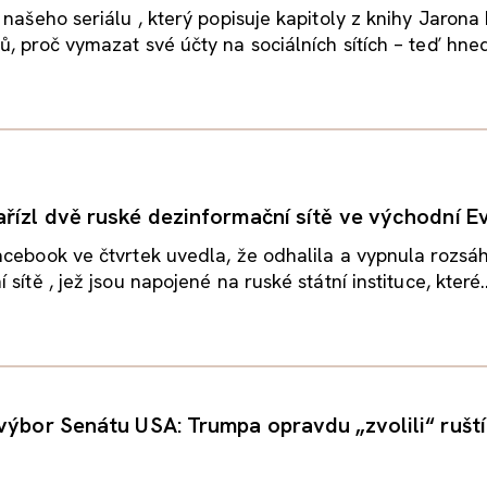
 našeho seriálu , který popisuje kapitoly z knihy Jarona
, proč vymazat své účty na sociálních sítích – teď hned“
řízl dvě ruské dezinformační sítě ve východní E
cebook ve čtvrtek uvedla, že odhalila a vypnula rozsá
sítě , jež jsou napojené na ruské státní instituce, které..
výbor Senátu USA: Trumpa opravdu „zvolili“ ruští