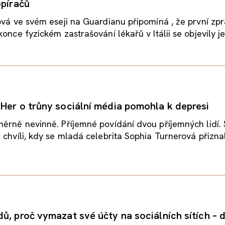
opíračů
ová ve svém eseji na Guardianu připomíná , že první zp
once fyzickém zastrašování lékařů v Itálii se objevily jen
Her o trůny sociální média pomohla k depresi
ěrně nevinně. Příjemné povídání dvou příjemných lidí. 
 chvíli, kdy se mladá celebrita Sophia Turnerová přiznala
, proč vymazat své účty na sociálních sítích – díl