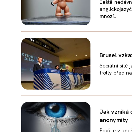
Ještě nedávn
anglickojazyč
mnozí...
Brusel vzkaz
Sociální sítě
trolly před n
Jak vzniká o
anonymity
Proč je v dne