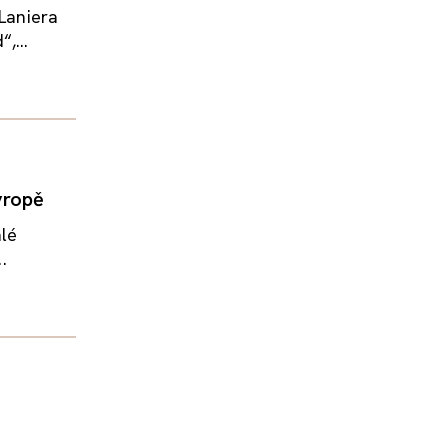
 Laniera
,...
vropě
hlé
.