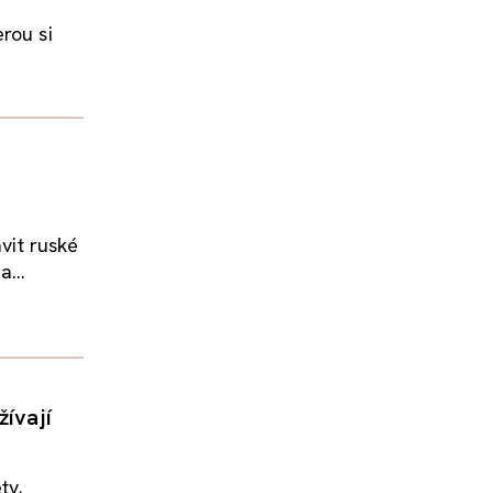
rou si
avit ruské
...
žívají
ty,