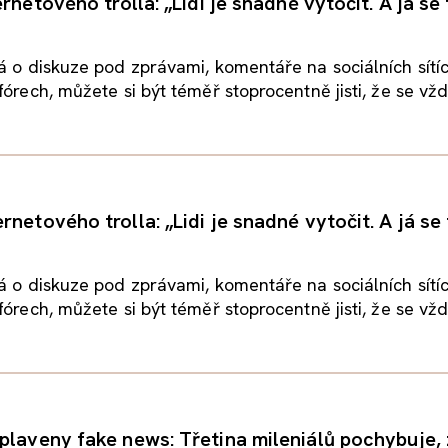
ernetového trolla: „Lidi je snadné vytočit. A já se
á o diskuze pod zprávami, komentáře na sociálních sítí
órech, můžete si být téměř stoprocentně jisti, že se vždy
netového trolla: „Lidi je snadné vytočit. A já se
á o diskuze pod zprávami, komentáře na sociálních sítí
órech, můžete si být téměř stoprocentně jisti, že se vždy
plaveny fake news: Třetina mileniálů pochybuje, 