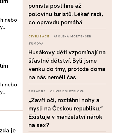
 tím
pomsta postihne až
polovinu turistů. Lékař radí,
ch nebo
co opravdu pomáhá
...
CIVILIZACE
APOLENA MORTENSEN
TŮMOVÁ
Husákovy děti vzpomínají na
šťastné dětství. Byli jsme
 tím
venku do tmy, protože doma
na nás neměli čas
ch nebo
...
PORADNA
OLIVIE DOLEŽELOVÁ
„Zavři oči, roztáhni nohy a
mysli na Českou republiku.“
Existuje v manželství nárok
na sex?
zda je