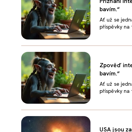
Přiznání int
bavím.“
Ať už se jedn
příspěvky na f
Zpověď inter
bavím.“
Ať už se jedn
příspěvky na f
USA jsou za