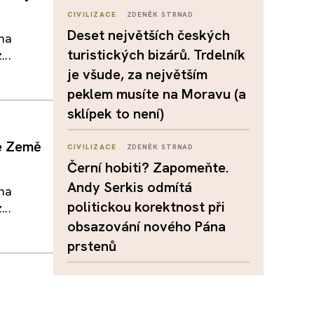
CIVILIZACE
ZDENĚK STRNAD
Deset největších českých
 na
turistických bizárů. Trdelník
...
je všude, za největším
peklem musíte na Moravu (a
sklípek to není)
je Země
CIVILIZACE
ZDENĚK STRNAD
Černí hobiti? Zapomeňte.
Andy Serkis odmítá
 na
politickou korektnost při
...
obsazování nového Pána
prstenů