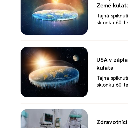
Země kulat
Tajná spiknut
sklonku 60. le
USA v zápla
kulatá
Tajná spiknut
sklonku 60. le
Zdravotníci 