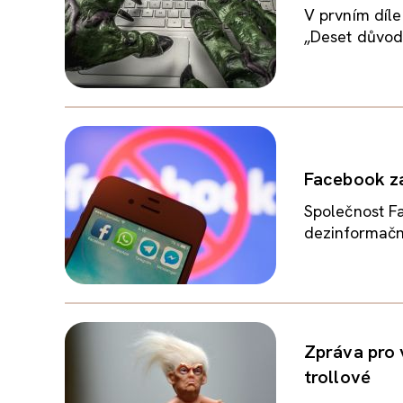
V prvním díle
„Deset důvodů
Facebook za
Společnost Fa
dezinformační 
Zpráva pro 
trollové