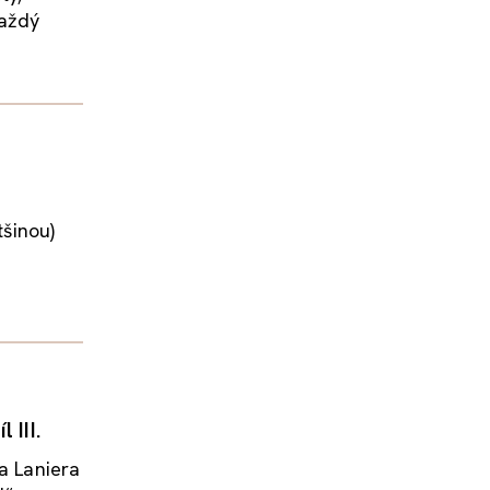
každý
tšinou)
 III.
na Laniera