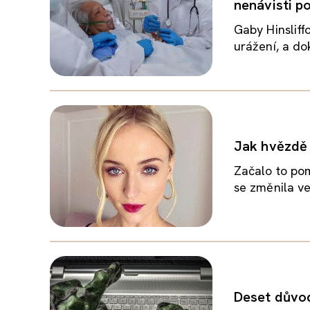
nenávisti p
Gaby Hinsliff
urážení, a dok
Jak hvězdě 
Začalo to pom
se změnila ve
Deset důvodů