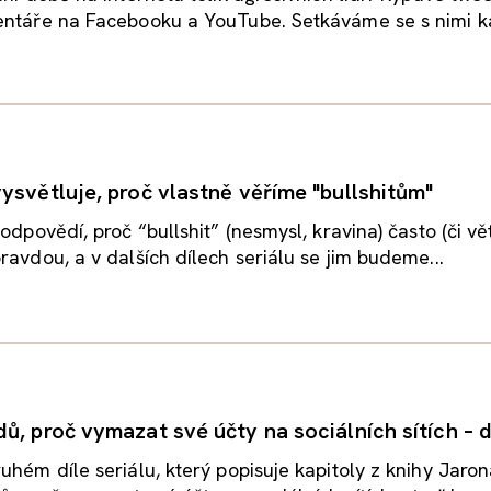
entáře na Facebooku a YouTube. Setkáváme se s nimi 
ysvětluje, proč vlastně věříme "bullshitům"
odpovědí, proč “bullshit” (nesmysl, kravina) často (či vě
ravdou, a v dalších dílech seriálu se jim budeme...
, proč vymazat své účty na sociálních sítích – díl
uhém díle seriálu, který popisuje kapitoly z knihy Jaro