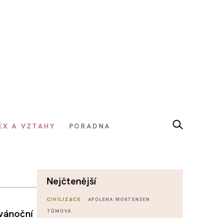
EX A VZTAHY
PORADNA
nejčtenější
CIVILIZACE
APOLENA MORTENSEN
 vánoční
TŮMOVÁ