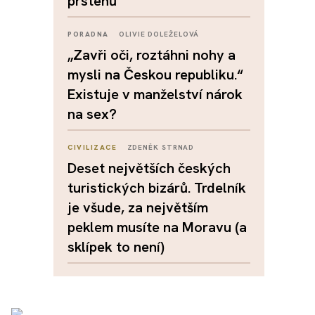
prstenů
PORADNA
OLIVIE DOLEŽELOVÁ
„Zavři oči, roztáhni nohy a
mysli na Českou republiku.“
Existuje v manželství nárok
na sex?
CIVILIZACE
ZDENĚK STRNAD
Deset největších českých
turistických bizárů. Trdelník
je všude, za největším
peklem musíte na Moravu (a
sklípek to není)