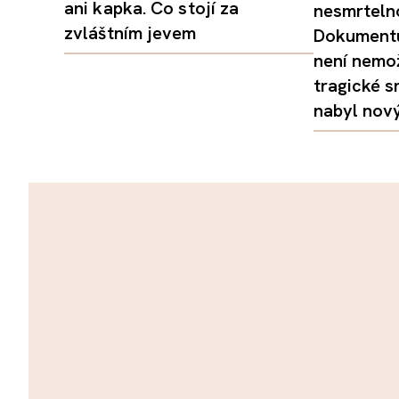
ani kapka. Co stojí za
nesmrtelno
zvláštním jevem
Dokumentu
není nemo
tragické s
nabyl nov