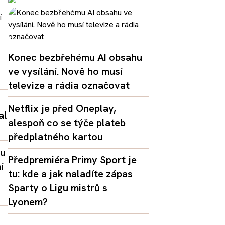
Konec bezbřehému AI obsahu
ve vysílání. Nově ho musí
televize a rádia označovat
Netflix je před Oneplay,
al
alespoň co se týče plateb
předplatného kartou
lu
Předpremiéra Primy Sport je
í
tu: kde a jak naladíte zápas
Sparty o Ligu mistrů s
Lyonem?