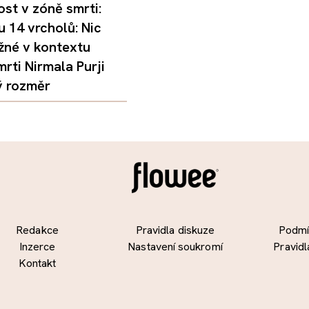
st v zóně smrti:
 14 vrcholů: Nic
žné v kontextu
mrti Nirmala Purji
ý rozměr
Redakce
Pravidla diskuze
Podmín
Inzerce
Nastavení soukromí
Pravidl
Kontakt