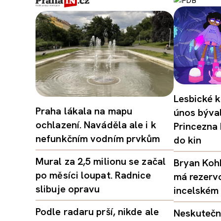
Lesbické k
Praha lákala na mapu
únos býval
ochlazení. Naváděla ale i k
Princezna
nefunkčním vodním prvkům
do kin
Mural za 2,5 milionu se začal
Bryan Kohb
po měsíci loupat. Radnice
má rezerv
slibuje opravu
incelském 
Podle radaru prší, nikde ale
Neskutečný