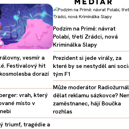
Podzim na Primě: návrat
Polabí, třetí Zrádci, nová
Kriminálka Slapy
rálovny, vesmír a
Prezident si jede virály, za
é. Festivalový hit
které by se nestyděl ani soci
 kosmolesba dorazí
tým F1
Může moderátor Radiožurná
erger: vrah, který
dělat reklamu sázkovce? Nen
ované místo v
zaměstnanec, hájí Boučka
nebi
rozhlas
 triumf, tragédie a