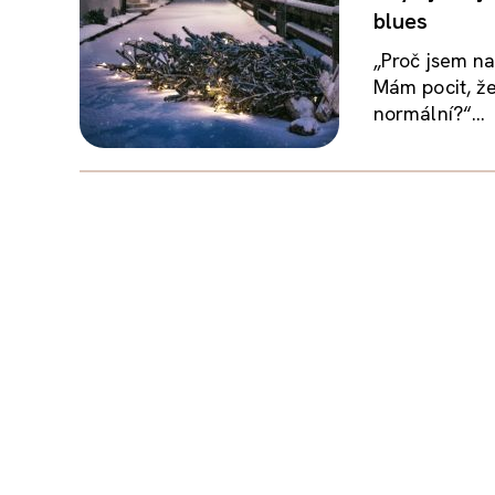
blues
„Proč jsem n
Mám pocit, že
normální?“...