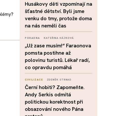
Husákovy děti vzpomínají na
šťastné dětství. Byli jsme
blémy?
venku do tmy, protože doma
na nás neměli čas
PORADNA
KATEŘINA HÁJKOVÁ
„Už zase musím!“ Faraonova
pomsta postihne až
polovinu turistů. Lékař radí,
co opravdu pomáhá
CIVILIZACE
ZDENĚK STRNAD
Černí hobiti? Zapomeňte.
Andy Serkis odmítá
politickou korektnost při
obsazování nového Pána