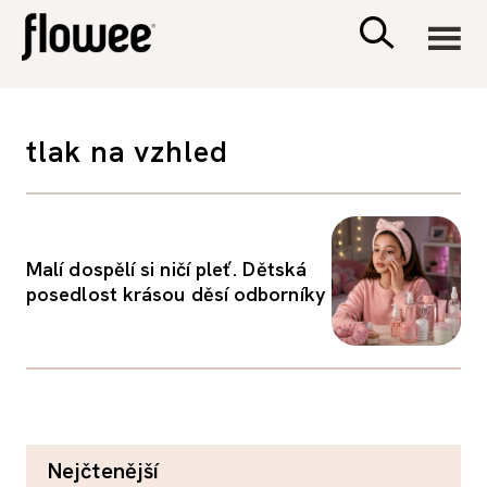
CIVILIZACE
tlak na vzhled
ZDRAVÍ
PSYCHOLOGIE
Malí dospělí si ničí pleť. Dětská
posedlost krásou děsí odborníky
RODINA A DĚTI
SEX A VZTAHY
PORADNA
nejčtenější