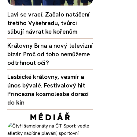
Lavi se vrací. Začalo natáčení
třetího Vyšehradu, tvůrci
slibují návrat ke kořenům
Královny Brna a nový televizní
bizár. Proč od toho nemůžeme
odtrhnout oči?
Lesbické královny, vesmír a
únos bývalé. Festivalový hit
Princezna kosmolesba dorazí
do kin