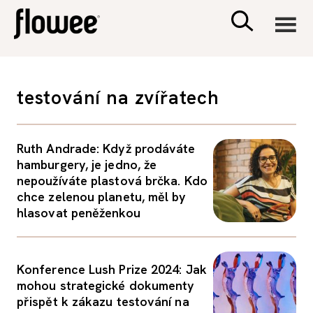
CIVILIZACE
testování na zvířatech
ZDRAVÍ
Ruth Andrade: Když prodáváte
PSYCHOLOGIE
hamburgery, je jedno, že
nepoužíváte plastová brčka. Kdo
chce zelenou planetu, měl by
RODINA A DĚTI
hlasovat peněženkou
SEX A VZTAHY
Konference Lush Prize 2024: Jak
mohou strategické dokumenty
PORADNA
přispět k zákazu testování na