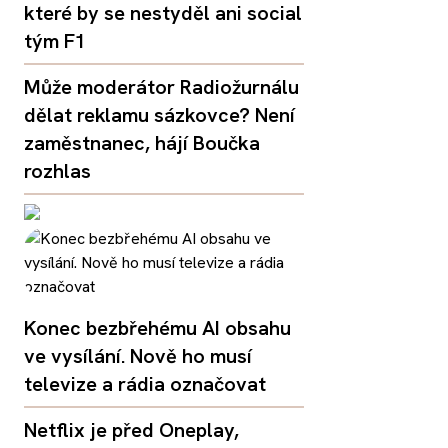
které by se nestyděl ani social
tým F1
Může moderátor Radiožurnálu
dělat reklamu sázkovce? Není
zaměstnanec, hájí Boučka
rozhlas
Konec bezbřehému AI obsahu
ve vysílání. Nově ho musí
televize a rádia označovat
Netflix je před Oneplay,