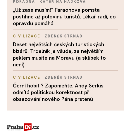
PORADNA
KATEŘINA HÁJKOVÁ
„Už zase musím!“ Faraonova pomsta
postihne až polovinu turistů. Lékař radí, co
opravdu pomáhá
CIVILIZACE
ZDENĚK STRNAD
Deset největších českých turistických
bizárů. Trdelník je všude, za největším
peklem musíte na Moravu (a sklípek to
není)
CIVILIZACE
ZDENĚK STRNAD
Černí hobiti? Zapomeňte. Andy Serkis
odmítá politickou korektnost při
obsazování nového Pána prstenů