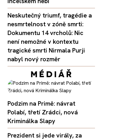
incelském nebi
Neskutečný triumf, tragédie a
nesmrtelnost v zóně smrti:
Dokumentu 14 vrcholů: Nic
není nemožné v kontextu
tragické smrti Nirmala Purji
nabyl nový rozměr
Podzim na Primě: návrat
Polabí, třetí Zrádci, nová
Kriminálka Slapy
Prezident si jede virály, za