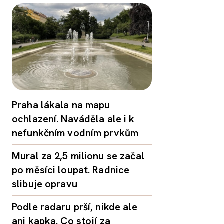
Praha lákala na mapu
ochlazení. Naváděla ale i k
nefunkčním vodním prvkům
Mural za 2,5 milionu se začal
po měsíci loupat. Radnice
slibuje opravu
Podle radaru prší, nikde ale
ani kapka. Co stojí za