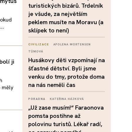
n mýtus
turistických bizárů. Trdelník
je všude, za největším
pokud
peklem musíte na Moravu (a
..
sklípek to není)
CIVILIZACE
APOLENA MORTENSEN
TŮMOVÁ
Husákovy děti vzpomínají na
olí ji
šťastné dětství. Byli jsme
venku do tmy, protože doma
h
na nás neměli čas
o měly
PORADNA
KATEŘINA HÁJKOVÁ
„Už zase musím!“ Faraonova
pomsta postihne až
polovinu turistů. Lékař radí,