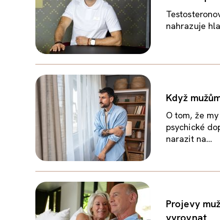
Testosteronov
nahrazuje hlad
Když mužům 
O tom, že my
psychické dop
narazit na...
Projevy muž
vyrovnat