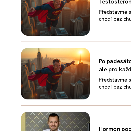
Testosteron 
Představme s
chodí bez chut
Po padesátc
ale pro kaž
Představme s
chodí bez chut
Hormon pod 