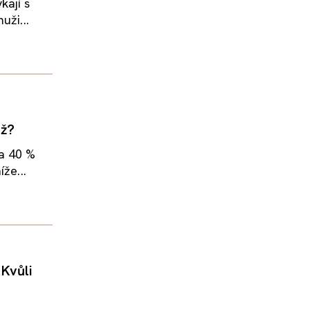
kají s
uži...
už?
ba 40 %
že...
 Kvůli