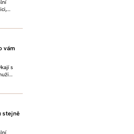
lní
i,...
co vám
kají s
uži...
u stejně
lní