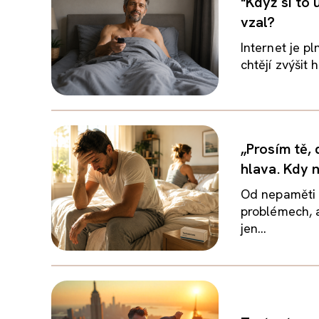
"Když si to
vzal?
Internet je p
chtějí zvýšit 
„Prosím tě, 
hlava. Kdy 
Od nepaměti 
problémech, 
jen...