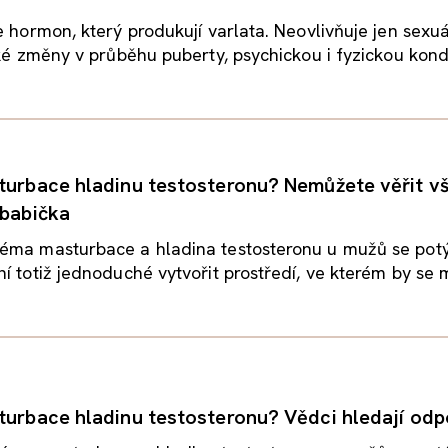
e hormon, který produkují varlata. Neovlivňuje jen sexuá
aké změny v průběhu puberty, psychickou i fyzickou kondic
turbace hladinu testosteronu? Nemůžete věřit v
 babička
éma masturbace a hladina testosteronu u mužů se potý
í totiž jednoduché vytvořit prostředí, ve kterém by se m
turbace hladinu testosteronu? Vědci hledají od