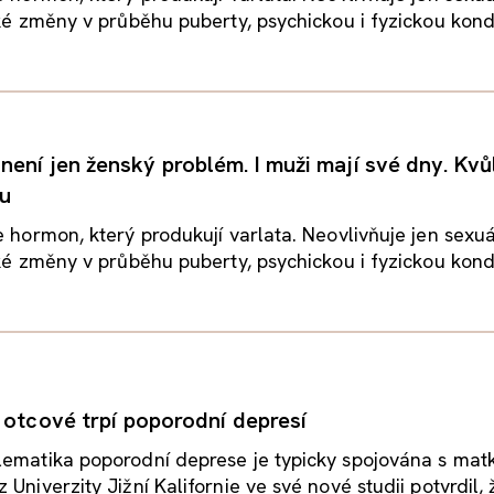
aké změny v průběhu puberty, psychickou i fyzickou kondic
ení jen ženský problém. I muži mají své dny. Kvůl
nu
e hormon, který produkují varlata. Neovlivňuje jen sexuá
aké změny v průběhu puberty, psychickou i fyzickou kondic
I otcové trpí poporodní depresí
lematika poporodní deprese je typicky spojována s mat
Univerzity Jižní Kalifornie ve své nové studii potvrdil, ž