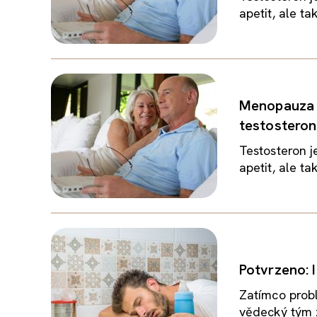
apetit, ale t
Menopauza n
testostero
Testosteron j
apetit, ale t
Potvrzeno: 
Zatímco prob
vědecký tým z 