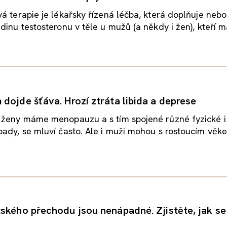
á terapie je lékařsky řízená léčba, která doplňuje nebo
inu testosteronu v těle u mužů (a někdy i žen), kteří maj
dojde šťáva. Hrozí ztráta libida a deprese
 ženy máme menopauzu a s tím spojené různé fyzické i
ady, se mluví často. Ale i muži mohou s rostoucím věk
ského přechodu jsou nenápadné. Zjistěte, jak se 