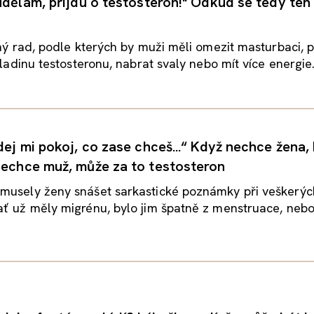
 udělám, přijdu o testosteron!" Odkud se tedy te
lný rad, podle kterých by muži měli omezit masturbaci, 
hladinu testosteronu, nabrat svaly nebo mít více energie..
dej mi pokoj, co zase chceš...“ Když nechce žena, b
nechce muž, může za to testosteron
musely ženy snášet sarkastické poznámky při veškerýc
ať už měly migrénu, bylo jim špatně z menstruace, neb