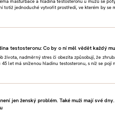
éma masturbace a hladina testosteronu u mužů se potý
í totiž jednoduché vytvořit prostředí, ve kterém by se m
dina testosteronu: Co by o ní měl vědět každý m
 života, nadměrný stres či obezita způsobují, že zhru
45 let má sníženou hladinu testosteronu, s níž se pojí ní
ení jen ženský problém. Také muži mají své dny.
nu