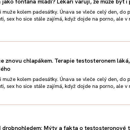
jako fontána mládí? Lékaři varují, že může být i 
i muže kolem padesátky. Únava se vleče celý den, do 
i, sex ho sice stále zajímá, když dojde na porno, ale v r
e znovu chlapákem. Terapie testosteronem láká,
dého
i muže kolem padesátky. Únava se vleče celý den, do 
i, sex ho sice stále zajímá, když dojde na porno, ale v r
drobnohledem: Mýty a fakta o testosteronové t