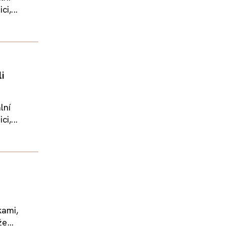
i,...
i
lní
i,...
kami,
e...