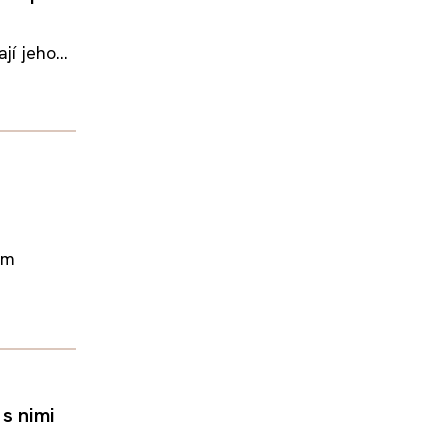
í jeho...
em
s nimi