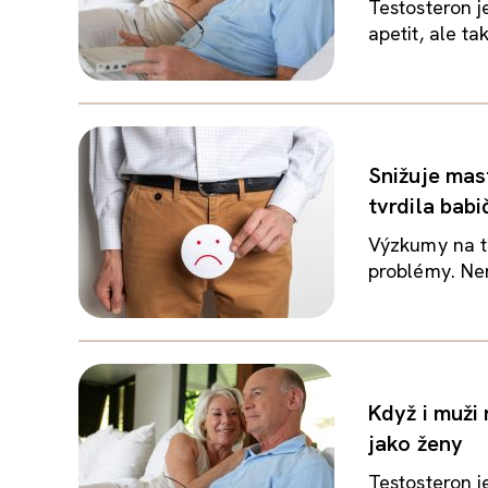
Testosteron j
apetit, ale t
Snižuje mas
tvrdila babi
Výzkumy na t
problémy. Nen
Když i muži
jako ženy
Testosteron j