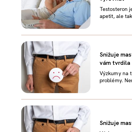
Testosteron j
apetit, ale t
Snižuje mas
vám tvrdila
Výzkumy na t
problémy. Nen
Snižuje mas