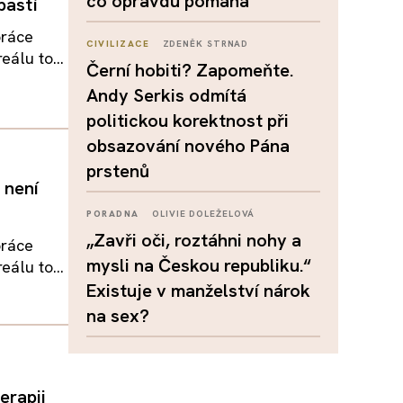
co opravdu pomáhá
pastí
práce
CIVILIZACE
ZDENĚK STRNAD
eálu to...
Černí hobiti? Zapomeňte.
Andy Serkis odmítá
politickou korektnost při
obsazování nového Pána
prstenů
 není
PORADNA
OLIVIE DOLEŽELOVÁ
„Zavři oči, roztáhni nohy a
práce
mysli na Českou republiku.“
eálu to...
Existuje v manželství nárok
na sex?
erapii