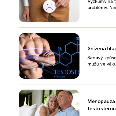
Výzkumy na t
problémy. Nen
Snížená hla
Sedavý způsob
mužů ve věku 
Menopauza n
testostero