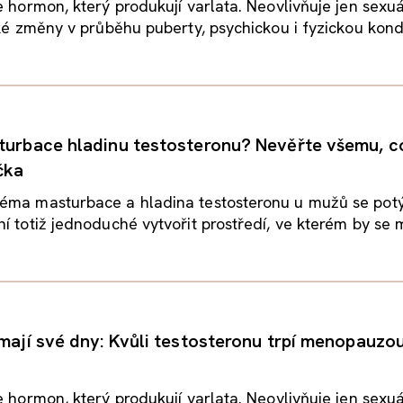
e hormon, který produkují varlata. Neovlivňuje jen sexuá
aké změny v průběhu puberty, psychickou i fyzickou kondic
turbace hladinu testosteronu? Nevěřte všemu, 
čka
éma masturbace a hladina testosteronu u mužů se potý
í totiž jednoduché vytvořit prostředí, ve kterém by se m
 mají své dny: Kvůli testosteronu trpí menopauzo
e hormon, který produkují varlata. Neovlivňuje jen sexuá