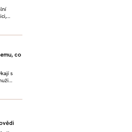
lní
i,...
šemu, co
kají s
uži...
povědi