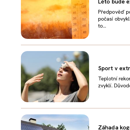
Léto bude e
Předpověď poč
počasí obvyk
to...
Sport v ext
Teplotní reko
zvyklí. Důvod
Záhada koge