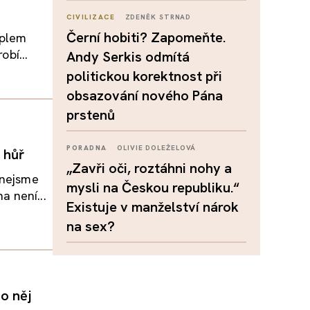
CIVILIZACE
ZDENĚK STRNAD
Černí hobiti? Zapomeňte.
eplem
obí...
Andy Serkis odmítá
politickou korektnost při
obsazování nového Pána
prstenů
PORADNA
OLIVIE DOLEŽELOVÁ
 hůř
„Zavři oči, roztáhni nohy a
 nejsme
mysli na Českou republiku.“
 není...
Existuje v manželství nárok
na sex?
o něj