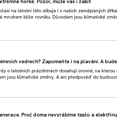
xtrémně horké. Pozor, může vás i zabít
así na letošní léto slibuje i v našich zeměpisných šířk
lé mnohem blíže rovníku. Důvodem jsou klimatické změ
rémních vedrech? Zapomeňte i na plavání. A bude
rdy o letošních prázdninách dosahují úrovně, na kterou
em jsou klimatické změny. A ani předpověď do budoucna
nerace. Proč doma nevyrábíme teplo a elektřin