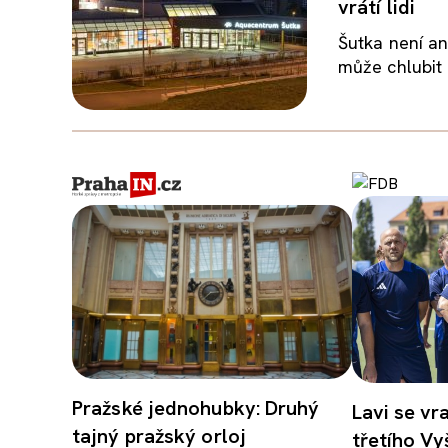
vrátí lidi
Šutka není an
může chlubit 
Pražské jednohubky: Druhý
Lavi se vr
tajný pražský orloj
třetího Vy