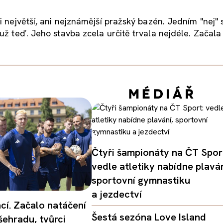
i největší, ani nejznámější pražský bazén. Jedním "nej" 
už teď. Jeho stavba zcela určitě trvala nejdéle. Začala 
Čtyři šampionáty na ČT Spor
vedle atletiky nabídne plaván
sportovní gymnastiku
a jezdectví
ací. Začalo natáčení
Šestá sezóna Love Island
šehradu, tvůrci