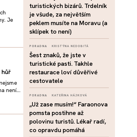
turistických bizárů. Trdelník
ách
je všude, za největším
ny. Je
peklem musíte na Moravu (a
sklípek to není)
PORADNA
KRISTÝNA NEDOBITÁ
Šest znaků, že jste v
turistické pasti. Takhle
 hůř
restaurace loví důvěřivé
cestovatele
 nejsme
 není...
PORADNA
KATEŘINA HÁJKOVÁ
„Už zase musím!“ Faraonova
pomsta postihne až
polovinu turistů. Lékař radí,
co opravdu pomáhá
u