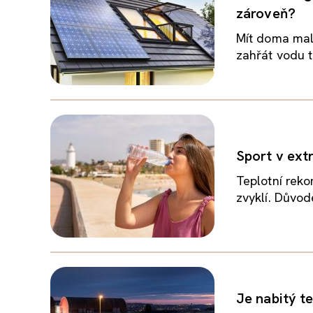
zároveň?
Mít doma malo
zahřát vodu ta
Sport v ext
Teplotní reko
zvyklí. Důvod
Je nabitý t