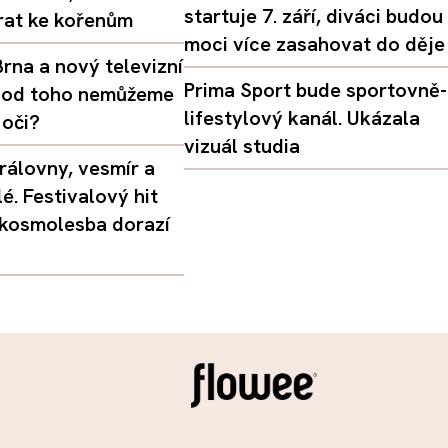
startuje 7. září, diváci budou
vrat ke kořenům
moci více zasahovat do děje
rna a nový televizní
Prima Sport bude sportovně-
oč od toho nemůžeme
lifestylový kanál. Ukázala
 oči?
vizuál studia
rálovny, vesmír a
é. Festivalový hit
 kosmolesba dorazí