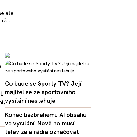
se ale
už...
Co bude se Sporty TV? Její
majitel se ze sportovního
t:
vysílání nestahuje
í,
Konec bezbřehému AI obsahu
ve vysílání. Nově ho musí
televize a rádia označovat