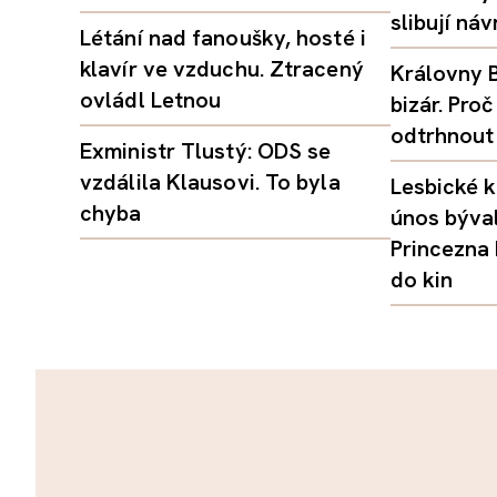
slibují ná
Létání nad fanoušky, hosté i
klavír ve vzduchu. Ztracený
Královny B
ovládl Letnou
bizár. Pr
odtrhnout
Exministr Tlustý: ODS se
vzdálila Klausovi. To byla
Lesbické k
chyba
únos býval
Princezna
do kin