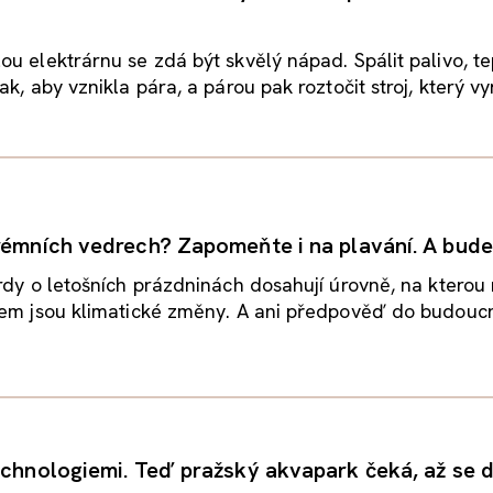
u elektrárnu se zdá být skvělý nápad. Spálit palivo, t
k, aby vznikla pára, a párou pak roztočit stroj, který vyr
rémních vedrech? Zapomeňte i na plavání. A bude
rdy o letošních prázdninách dosahují úrovně, na kterou
em jsou klimatické změny. A ani předpověď do budoucna
echnologiemi. Teď pražský akvapark čeká, až se d