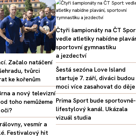
Čtyři šampionáty na ČT Spor
vedle atletiky nabídne plaván
sportovní gymnastiku
a jezdectví
ací. Začalo natáčení
Šestá sezóna Love Island
šehradu, tvůrci
startuje 7. září, diváci budou
vrat ke kořenům
moci více zasahovat do děje
rna a nový televizní
Prima Sport bude sportovně-
oč od toho nemůžeme
lifestylový kanál. Ukázala
 oči?
vizuál studia
rálovny, vesmír a
é. Festivalový hit