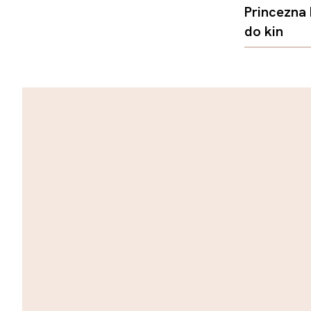
Princezna
do kin