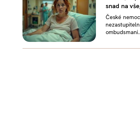
snad na vše
České nemocni
nezastupiteln
ombudsmani..