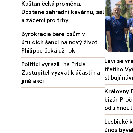
Kaštan čeká proměna.
Dostane zahradní kavárnu, sál
a zázemí pro trhy
Byrokracie bere psům v
útulcích šanci na nový život.
Philippe čeká už rok
Lavi se vr
Politici vyrazili na Pride.
třetího Vy
Zastupitel vyzval k účasti na
slibují ná
jiné akci
Královny B
bizár. Pr
odtrhnout
Lesbické k
únos býval