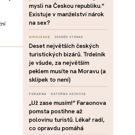
mysli na Českou republiku.“
Existuje v manželství nárok
na sex?
ční
CIVILIZACE
ZDENĚK STRNAD
Deset největších českých
turistických bizárů. Trdelník
je všude, za největším
peklem musíte na Moravu (a
sklípek to není)
PORADNA
KATEŘINA HÁJKOVÁ
„Už zase musím!“ Faraonova
pomsta postihne až
polovinu turistů. Lékař radí,
co opravdu pomáhá