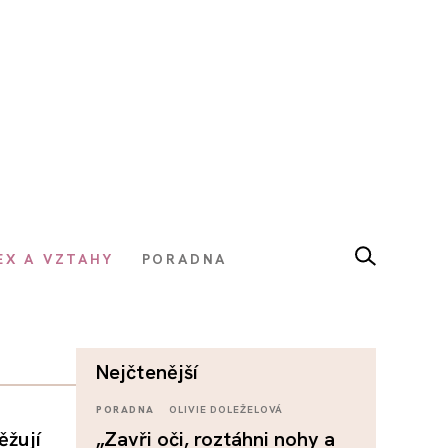
EX A VZTAHY
PORADNA
nejčtenější
PORADNA
OLIVIE DOLEŽELOVÁ
ěžují
„Zavři oči, roztáhni nohy a