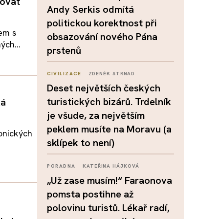
řovat
Andy Serkis odmítá
politickou korektnost při
em s
obsazování nového Pána
ých...
prstenů
CIVILIZACE
ZDENĚK STRNAD
Deset největších českých
turistických bizárů. Trdelník
ká
je všude, za největším
peklem musíte na Moravu (a
ronických
sklípek to není)
PORADNA
KATEŘINA HÁJKOVÁ
„Už zase musím!“ Faraonova
pomsta postihne až
polovinu turistů. Lékař radí,