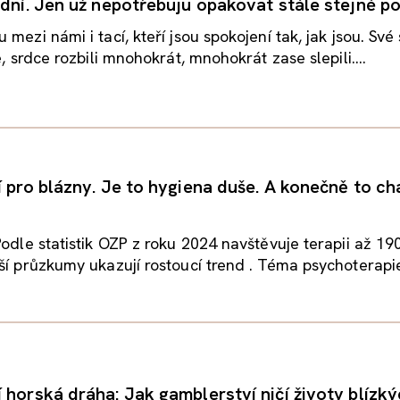
idní. Jen už nepotřebuju opakovat stále stejné p
mezi námi i tací, kteří jsou spokojení tak, jak jsou. Své s
e, srdce rozbili mnohokrát, mnohokrát zase slepili....
í pro blázny. Je to hygiena duše. A konečně to ch
Podle statistik OZP z roku 2024 navštěvuje terapii až 190
ší průzkumy ukazují rostoucí trend . Téma psychoterapie
 horská dráha: Jak gamblerství ničí životy blízk