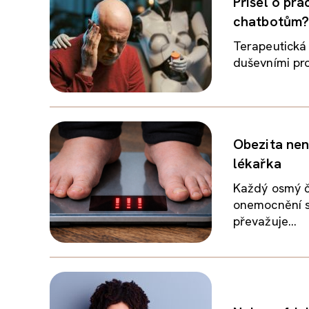
Přišel o pr
chatbotům?
Terapeutická
duševními prob
Obezita není
lékařka
Každý osmý čl
onemocnění s
převažuje...