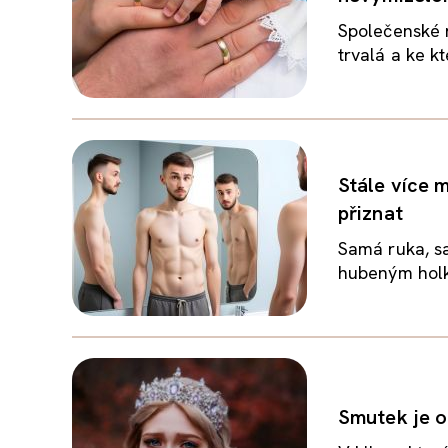
Společenské n
trvalá a ke kt
Stále více m
přiznat
Samá ruka, s
hubeným holká
Smutek je o