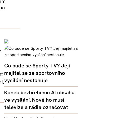
Kim
o...
Co bude se Sporty TV? Její
majitel se ze sportovního
t:
vysílání nestahuje
í,
Konec bezbřehému AI obsahu
ve vysílání. Nově ho musí
televize a rádia označovat