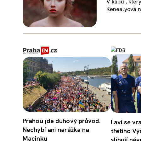
V klipu , kter
Kenealyová ná
Prahou jde duhový průvod.
Lavi se vr
Nechybí ani narážka na
třetího Vy
Macinku
slibují ná