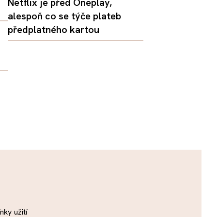
Netflix je před Oneplay,
alespoň co se týče plateb
předplatného kartou
ky užití