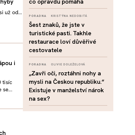
ohyby
co opravdu pomáhá
i už od...
PORADNA
KRISTÝNA NEDOBITÁ
Šest znaků, že jste v
turistické pasti. Takhle
restaurace loví důvěřivé
cestovatele
ápou i
PORADNA
OLIVIE DOLEŽELOVÁ
„Zavři oči, roztáhni nohy a
mysli na Českou republiku.“
 tisíc
 se...
Existuje v manželství nárok
na sex?
ých