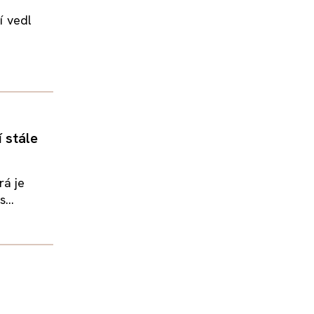
í vedl
 stále
rá je
...