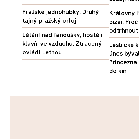
Pražské jednohubky: Druhý
Královny B
tajný pražský orloj
bizár. Pr
odtrhnout
Létání nad fanoušky, hosté i
klavír ve vzduchu. Ztracený
Lesbické k
ovládl Letnou
únos býval
Princezna
do kin