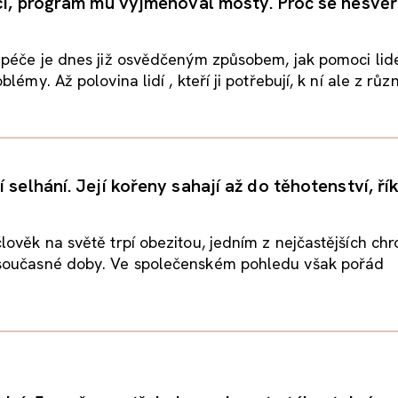
áci, program mu vyjmenoval mosty. Proč se nesvě
 péče je dnes již osvědčeným způsobem, jak pomoci lid
lémy. Až polovina lidí , kteří ji potřebují, k ní ale z různ
 selhání. Její kořeny sahají až do těhotenství, ří
ověk na světě trpí obezitou, jedním z nejčastějších ch
oučasné doby. Ve společenském pohledu však pořád