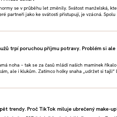
ormy se v průběhu let změnily. Svátost manželská, kte
eré partneři jako ke svátosti přistupují, je vzácná. Spolu s
užů trpí poruchou příjmu potravy. Problém si ale 
amá noha – tak se za časů mládí našich maminek říkalo
m, ale i klukům. Zatímco holky snaha „udržet si tajli“ l
pět trendy. Proč TikTok miluje ubrečený make-up