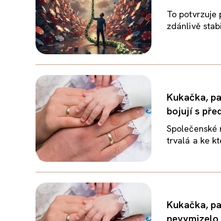
To potvrzuje p
zdánlivě stabi
Kukačka, pa
bojují s př
Společenské n
trvalá a ke kt
Kukačka, pa
nevymizelo.