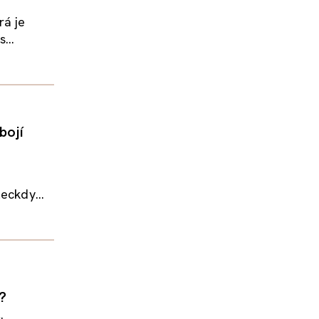
rá je
...
bojí
eckdy...
?