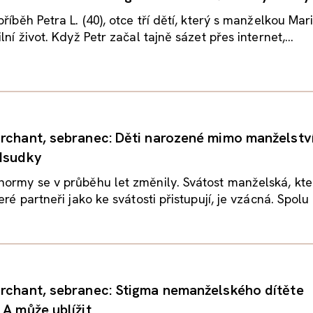
říběh Petra L. (40), otce tří dětí, který s manželkou Mari
lní život. Když Petr začal tajně sázet přes internet,...
rchant, sebranec: Děti narozené mimo manželství
edsudky
ormy se v průběhu let změnily. Svátost manželská, kte
eré partneři jako ke svátosti přistupují, je vzácná. Spolu s
rchant, sebranec: Stigma nemanželského dítěte
 A může ublížit