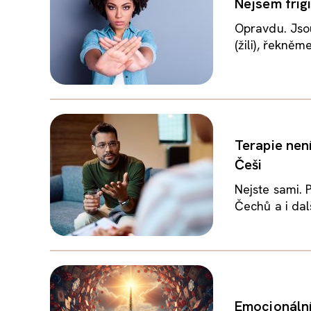
Nejsem frig
Opravdu. Jsou 
(žili), řekněm
Terapie nen
Češi
Nejste sami. 
Čechů a i dal
Emocionální