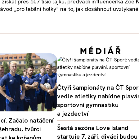
ý získal přes 507 tisíc lajků, předvádí influencerka Zoe 
vod „pro labilní holky“ na to, jak dosáhnout uvzlykanéh
Čtyři šampionáty na ČT Spor
vedle atletiky nabídne plaván
sportovní gymnastiku
a jezdectví
ací. Začalo natáčení
Šestá sezóna Love Island
šehradu, tvůrci
startuje 7. září, diváci budou
vrat ke kořenům