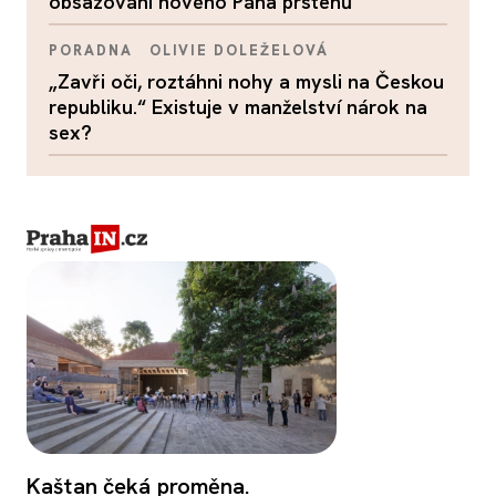
obsazování nového Pána prstenů
PORADNA
OLIVIE DOLEŽELOVÁ
„Zavři oči, roztáhni nohy a mysli na Českou
republiku.“ Existuje v manželství nárok na
sex?
Kaštan čeká proměna.