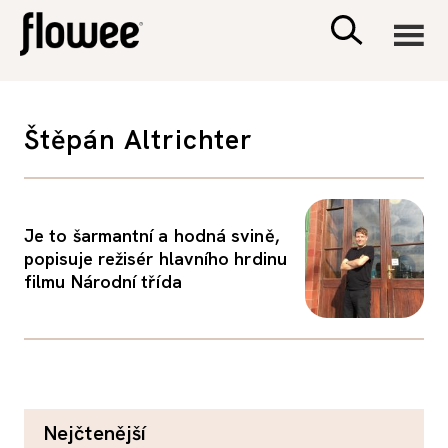
CIVILIZACE
Štěpán Altrichter
ZDRAVÍ
PSYCHOLOGIE
Je to šarmantní a hodná svině,
popisuje režisér hlavního hrdinu
filmu Národní třída
RODINA A DĚTI
SEX A VZTAHY
PORADNA
nejčtenější