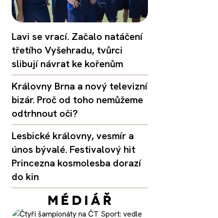
Lavi se vrací. Začalo natáčení
třetího Vyšehradu, tvůrci
slibují návrat ke kořenům
Královny Brna a nový televizní
bizár. Proč od toho nemůžeme
odtrhnout oči?
Lesbické královny, vesmír a
únos bývalé. Festivalový hit
Princezna kosmolesba dorazí
do kin