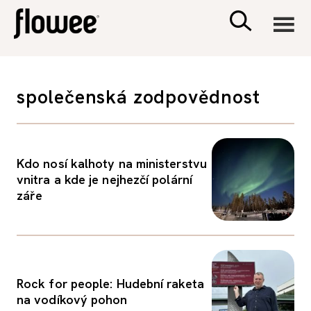
CIVILIZACE
společenská zodpovědnost
ZDRAVÍ
PSYCHOLOGIE
Kdo nosí kalhoty na ministerstvu
vnitra a kde je nejhezčí polární
záře
RODINA A DĚTI
SEX A VZTAHY
Rock for people: Hudební raketa
PORADNA
na vodíkový pohon