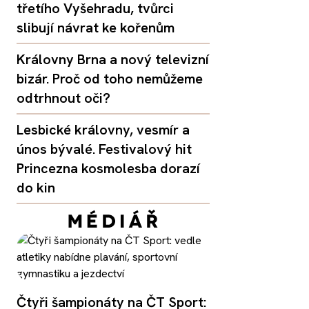
třetího Vyšehradu, tvůrci
slibují návrat ke kořenům
Královny Brna a nový televizní
bizár. Proč od toho nemůžeme
odtrhnout oči?
Lesbické královny, vesmír a
únos bývalé. Festivalový hit
Princezna kosmolesba dorazí
do kin
Čtyři šampionáty na ČT Sport: