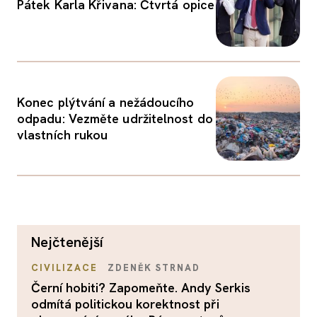
Pátek Karla Křivana: Čtvrtá opice
Konec plýtvání a nežádoucího
odpadu: Vezměte udržitelnost do
vlastních rukou
nejčtenější
CIVILIZACE
ZDENĚK STRNAD
Černí hobiti? Zapomeňte. Andy Serkis
odmítá politickou korektnost při