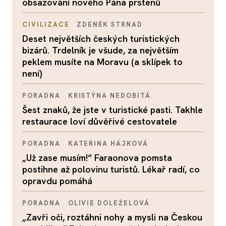
obsazování nového Pána prstenů
CIVILIZACE
ZDENĚK STRNAD
Deset největších českých turistických
bizárů. Trdelník je všude, za největším
peklem musíte na Moravu (a sklípek to
není)
PORADNA
KRISTÝNA NEDOBITÁ
Šest znaků, že jste v turistické pasti. Takhle
restaurace loví důvěřivé cestovatele
PORADNA
KATEŘINA HÁJKOVÁ
„Už zase musím!“ Faraonova pomsta
postihne až polovinu turistů. Lékař radí, co
opravdu pomáhá
PORADNA
OLIVIE DOLEŽELOVÁ
„Zavři oči, roztáhni nohy a mysli na Českou