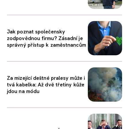
Jak poznat společensky
zodpovědnou firmu? Zásadní je
správný přístup k zaměstnancům
Za mizející deštné pralesy může i
tvá kabelka: Až dvě třetiny kůže
jdou na módu