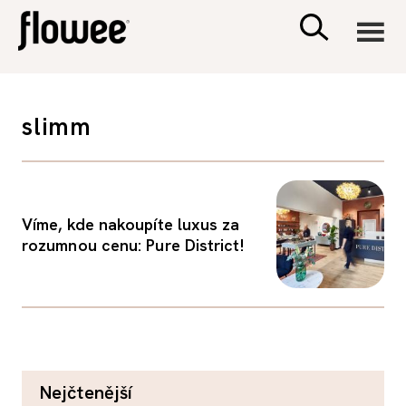
CIVILIZACE
slimm
ZDRAVÍ
PSYCHOLOGIE
Víme, kde nakoupíte luxus za
rozumnou cenu: Pure District!
RODINA A DĚTI
SEX A VZTAHY
PORADNA
nejčtenější