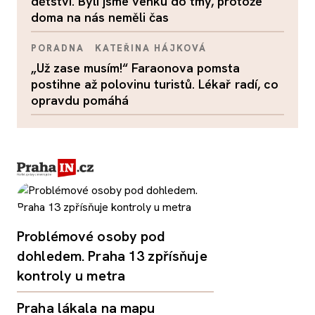
dětství. Byli jsme venku do tmy, protože
doma na nás neměli čas
PORADNA
KATEŘINA HÁJKOVÁ
„Už zase musím!“ Faraonova pomsta
postihne až polovinu turistů. Lékař radí, co
opravdu pomáhá
Problémové osoby pod
dohledem. Praha 13 zpřísňuje
kontroly u metra
Praha lákala na mapu