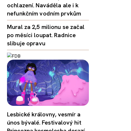
ochlazení. Naváděla ale i k
nefunkčním vodním prvkům
Mural za 2,5 milionu se začal
po měsíci loupat. Radnice
slibuje opravu
Lesbické královny, vesmír a
únos bývalé. Festivalový hit
Princezna kosmolesba dorazí