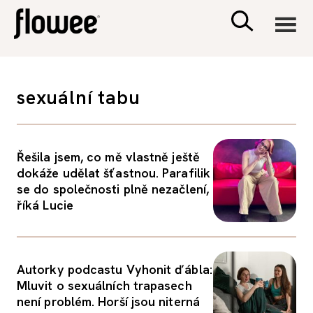
CIVILIZACE
sexuální tabu
ZDRAVÍ
Řešila jsem, co mě vlastně ještě
PSYCHOLOGIE
dokáže udělat šťastnou. Parafilik
se do společnosti plně nezačlení,
RODINA A DĚTI
říká Lucie
SEX A VZTAHY
Autorky podcastu Vyhonit ďábla:
Mluvit o sexuálních trapasech
PORADNA
není problém. Horší jsou niterná