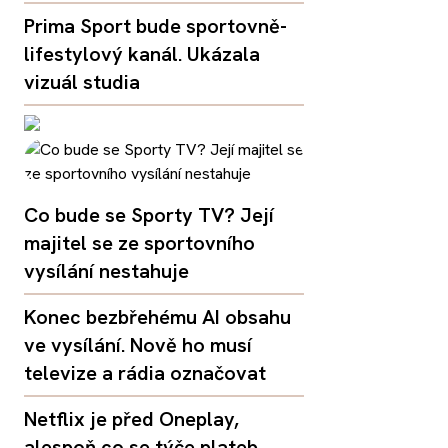
Prima Sport bude sportovně-
lifestylový kanál. Ukázala
vizuál studia
Co bude se Sporty TV? Její
majitel se ze sportovního
vysílání nestahuje
Konec bezbřehému AI obsahu
ve vysílání. Nově ho musí
televize a rádia označovat
Netflix je před Oneplay,
alespoň co se týče plateb