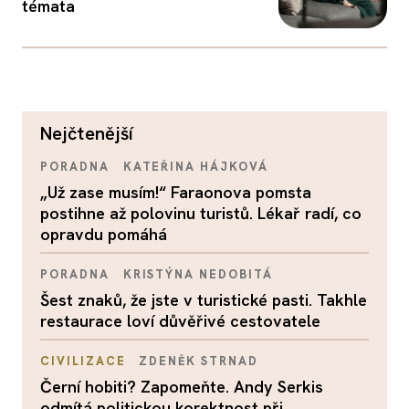
témata
nejčtenější
PORADNA
KATEŘINA HÁJKOVÁ
„Už zase musím!“ Faraonova pomsta
postihne až polovinu turistů. Lékař radí, co
opravdu pomáhá
PORADNA
KRISTÝNA NEDOBITÁ
Šest znaků, že jste v turistické pasti. Takhle
restaurace loví důvěřivé cestovatele
CIVILIZACE
ZDENĚK STRNAD
Černí hobiti? Zapomeňte. Andy Serkis
odmítá politickou korektnost při