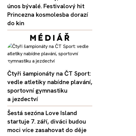
únos bývalé. Festivalový hit
Princezna kosmolesba dorazí
do kin
Čtyři šampionáty na ČT Sport:
vedle atletiky nabídne plavání,
sportovní gymnastiku
a jezdectví
Šestá sezóna Love Island
startuje 7. září, diváci budou
moci více zasahovat do děje