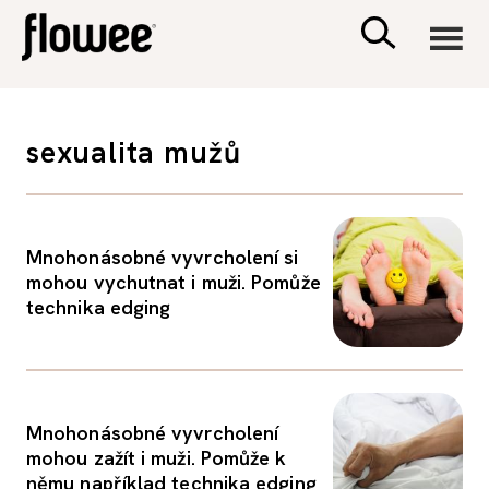
CIVILIZACE
sexualita mužů
ZDRAVÍ
PSYCHOLOGIE
Mnohonásobné vyvrcholení si
mohou vychutnat i muži. Pomůže
technika edging
RODINA A DĚTI
SEX A VZTAHY
Mnohonásobné vyvrcholení
PORADNA
mohou zažít i muži. Pomůže k
němu například technika edging