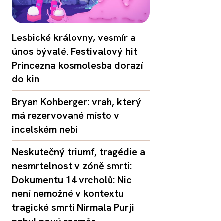
Lesbické královny, vesmír a
únos bývalé. Festivalový hit
Princezna kosmolesba dorazí
do kin
Bryan Kohberger: vrah, který
má rezervované místo v
incelském nebi
Neskutečný triumf, tragédie a
nesmrtelnost v zóně smrti:
Dokumentu 14 vrcholů: Nic
není nemožné v kontextu
tragické smrti Nirmala Purji
nabyl nový rozměr