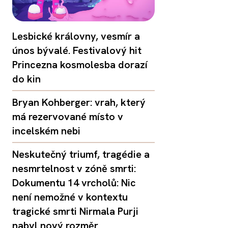
Lesbické královny, vesmír a
únos bývalé. Festivalový hit
Princezna kosmolesba dorazí
do kin
Bryan Kohberger: vrah, který
má rezervované místo v
incelském nebi
Neskutečný triumf, tragédie a
nesmrtelnost v zóně smrti:
Dokumentu 14 vrcholů: Nic
není nemožné v kontextu
tragické smrti Nirmala Purji
nabyl nový rozměr