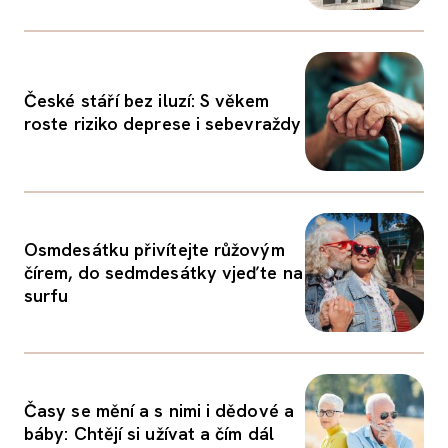
České stáří bez iluzí: S věkem
roste riziko deprese i sebevraždy
Osmdesátku přivítejte růžovým
čírem, do sedmdesátky vjeďte na
surfu
Časy se mění a s nimi i dědové a
báby: Chtějí si užívat a čím dál