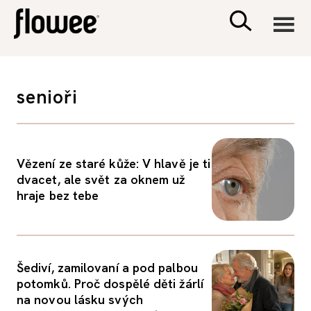
CIVILIZACE
senioři
ZDRAVÍ
PSYCHOLOGIE
Vězení ze staré kůže: V hlavě je ti
dvacet, ale svět za oknem už
hraje bez tebe
RODINA A DĚTI
SEX A VZTAHY
Šediví, zamilovaní a pod palbou
potomků. Proč dospělé děti žárlí
PORADNA
na novou lásku svých