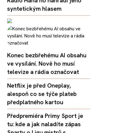
Rádio Haná ho nahradí jeho
syntetickým hlasem
Konec bezbřehému AI obsahu
ve vysílání. Nově ho musí
televize a rádia označovat
Netflix je před Oneplay,
alespoň co se týče plateb
předplatného kartou
Předpremiéra Primy Sport je
tu: kde a jak naladíte zápas
Sparty o Ligu mistrů s