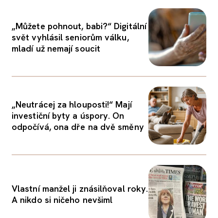
„Můžete pohnout, babi?“ Digitální
svět vyhlásil seniorům válku,
mladí už nemají soucit
„Neutrácej za hlouposti!“ Mají
investiční byty a úspory. On
odpočívá, ona dře na dvě směny
Vlastní manžel ji znásilňoval roky.
A nikdo si ničeho nevšiml