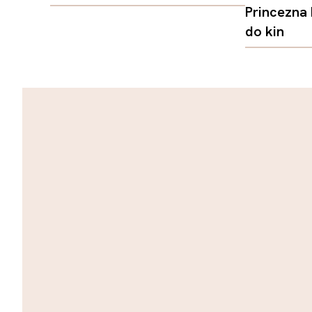
Princezna
do kin