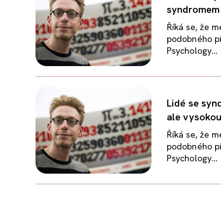
syndromem u
Říká se, že m
podobného pí
Psychology...
Lidé se syn
ale vysoko
Říká se, že m
podobného pí
Psychology...