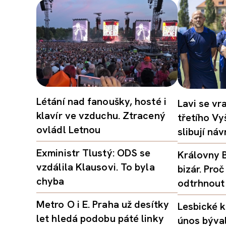
Létání nad fanoušky, hosté i
Lavi se vr
klavír ve vzduchu. Ztracený
třetího Vy
ovládl Letnou
slibují ná
Exministr Tlustý: ODS se
Královny B
vzdálila Klausovi. To byla
bizár. Pr
chyba
odtrhnout
Metro O i E. Praha už desítky
Lesbické k
let hledá podobu páté linky
únos býval