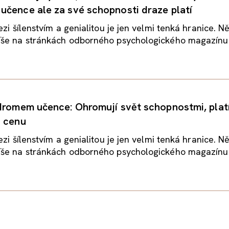
čence ale za své schopnosti draze platí
ezi šílenstvím a genialitou je jen velmi tenká hranice. N
še na stránkách odborného psychologického magazínu
dromem učence: Ohromují svět schopnostmi, platí
u cenu
ezi šílenstvím a genialitou je jen velmi tenká hranice. N
še na stránkách odborného psychologického magazínu