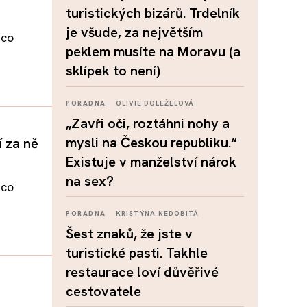
turistických bizárů. Trdelník
je všude, za největším
ěco
peklem musíte na Moravu (a
sklípek to není)
PORADNA
OLIVIE DOLEŽELOVÁ
„Zavři oči, roztáhni nohy a
mysli na Českou republiku.“
 za ně
Existuje v manželství nárok
na sex?
ěco
PORADNA
KRISTÝNA NEDOBITÁ
Šest znaků, že jste v
turistické pasti. Takhle
restaurace loví důvěřivé
cestovatele