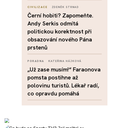
CIVILIZACE
ZDENĚK STRNAD
Černí hobiti? Zapomeňte.
Andy Serkis odmítá
politickou korektnost při
obsazování nového Pána
prstenů
PORADNA
KATEŘINA HÁJKOVÁ
„Už zase musím!“ Faraonova
pomsta postihne až
polovinu turistů. Lékař radí,
co opravdu pomáhá