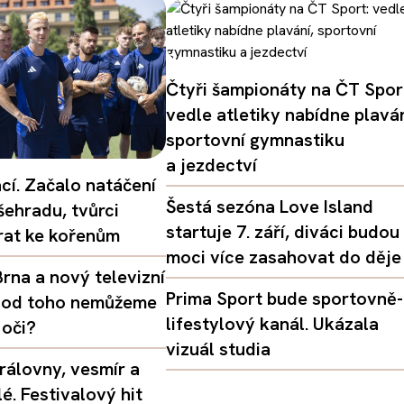
Čtyři šampionáty na ČT Spor
vedle atletiky nabídne plaván
sportovní gymnastiku
a jezdectví
ací. Začalo natáčení
Šestá sezóna Love Island
šehradu, tvůrci
startuje 7. září, diváci budou
vrat ke kořenům
moci více zasahovat do děje
rna a nový televizní
Prima Sport bude sportovně-
oč od toho nemůžeme
lifestylový kanál. Ukázala
 oči?
vizuál studia
rálovny, vesmír a
é. Festivalový hit