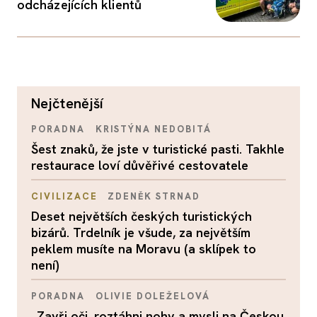
odcházejících klientů
nejčtenější
PORADNA
KRISTÝNA NEDOBITÁ
Šest znaků, že jste v turistické pasti. Takhle
restaurace loví důvěřivé cestovatele
CIVILIZACE
ZDENĚK STRNAD
Deset největších českých turistických
bizárů. Trdelník je všude, za největším
peklem musíte na Moravu (a sklípek to
není)
PORADNA
OLIVIE DOLEŽELOVÁ
„Zavři oči, roztáhni nohy a mysli na Českou