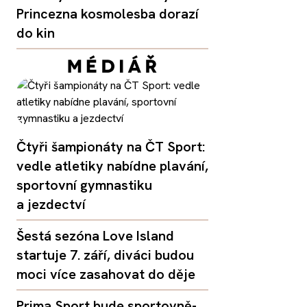
Princezna kosmolesba dorazí
do kin
Čtyři šampionáty na ČT Sport:
vedle atletiky nabídne plavání,
sportovní gymnastiku
a jezdectví
Šestá sezóna Love Island
startuje 7. září, diváci budou
moci více zasahovat do děje
Prima Sport bude sportovně-