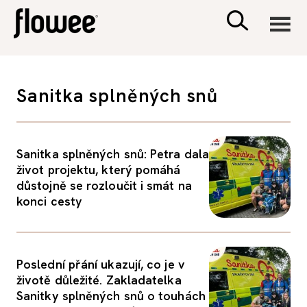
CIVILIZACE
Sanitka splněných snů
ZDRAVÍ
Sanitka splněných snů: Petra dala
PSYCHOLOGIE
život projektu, který pomáhá
důstojně se rozloučit i smát na
RODINA A DĚTI
konci cesty
SEX A VZTAHY
Poslední přání ukazují, co je v
životě důležité. Zakladatelka
PORADNA
Sanitky splněných snů o touhách