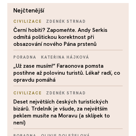
nejčtenější
CIVILIZACE
ZDENĚK STRNAD
Černí hobiti? Zapomeňte. Andy Serkis
odmítá politickou korektnost při
obsazování nového Pána prstenů
PORADNA
KATEŘINA HÁJKOVÁ
„Už zase musím!“ Faraonova pomsta
postihne až polovinu turistů. Lékař radí, co
opravdu pomáhá
CIVILIZACE
ZDENĚK STRNAD
Deset největších českých turistických
bizárů. Trdelník je všude, za největším
peklem musíte na Moravu (a sklípek to
není)
PORADNA
OLIVIE DOLEŽELOVÁ