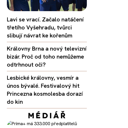
Lavi se vrací. Začalo natáčení
třetího Vyšehradu, tvůrci
slibují návrat ke kořenům
Královny Brna a nový televizní
bizár. Proč od toho nemůžeme
odtrhnout oči?
Lesbické královny, vesmír a
únos bývalé. Festivalový hit
Princezna kosmolesba dorazí
do kin