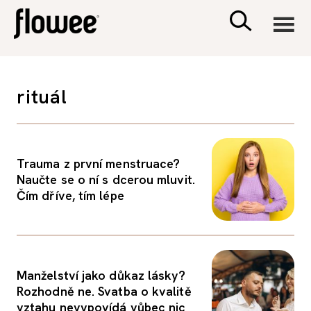
CIVILIZACE
rituál
ZDRAVÍ
PSYCHOLOGIE
Trauma z první menstruace?
Naučte se o ní s dcerou mluvit.
Čím dříve, tím lépe
RODINA A DĚTI
SEX A VZTAHY
Manželství jako důkaz lásky?
PORADNA
Rozhodně ne. Svatba o kvalitě
vztahu nevypovídá vůbec nic