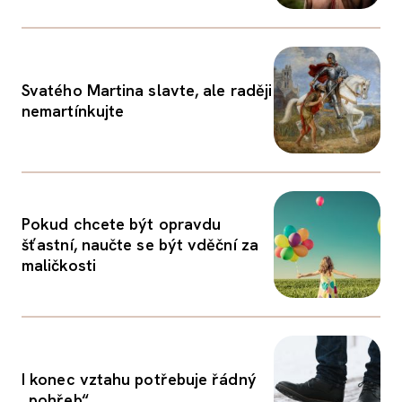
Svatého Martina slavte, ale raději
nemartínkujte
Pokud chcete být opravdu
šťastní, naučte se být vděční za
maličkosti
I konec vztahu potřebuje řádný
„pohřeb“