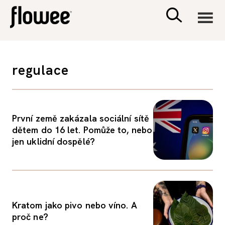
CIVILIZACE
regulace
ZDRAVÍ
PSYCHOLOGIE
První země zakázala sociální sítě
dětem do 16 let. Pomůže to, nebo
jen uklidní dospělé?
RODINA A DĚTI
SEX A VZTAHY
Kratom jako pivo nebo víno. A
PORADNA
proč ne?