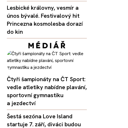
Lesbické královny, vesmír a
únos bývalé. Festivalový hit
Princezna kosmolesba dorazí
do kin
Čtyři šampionáty na ČT Sport:
vedle atletiky nabídne plavání,
sportovní gymnastiku
a jezdectví
Šestá sezóna Love Island
startuje 7. září, diváci budou