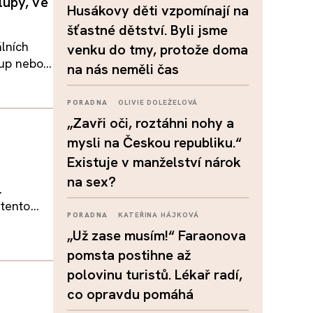
lupy, ve
Husákovy děti vzpomínají na
šťastné dětství. Byli jsme
lních
venku do tmy, protože doma
p nebo...
na nás neměli čas
PORADNA
OLIVIE DOLEŽELOVÁ
„Zavři oči, roztáhni nohy a
mysli na Českou republiku.“
Existuje v manželství nárok
na sex?
.
ento...
PORADNA
KATEŘINA HÁJKOVÁ
„Už zase musím!“ Faraonova
pomsta postihne až
polovinu turistů. Lékař radí,
co opravdu pomáhá