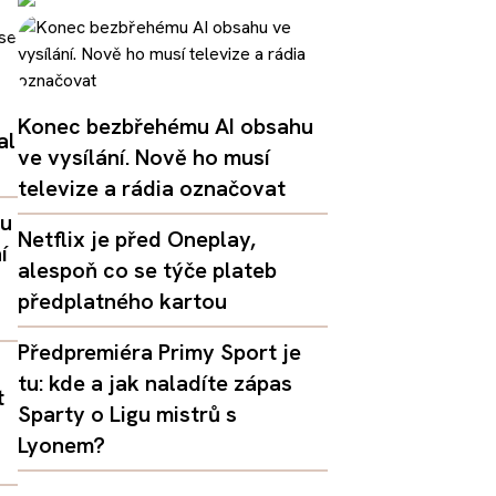
Konec bezbřehému AI obsahu
al
ve vysílání. Nově ho musí
televize a rádia označovat
lu
Netflix je před Oneplay,
í
alespoň co se týče plateb
předplatného kartou
Předpremiéra Primy Sport je
tu: kde a jak naladíte zápas
t
Sparty o Ligu mistrů s
Lyonem?