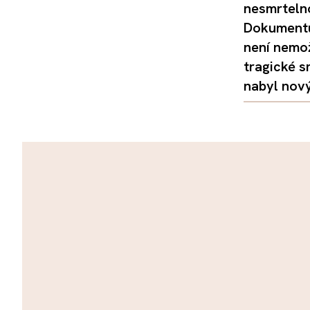
nesmrtelno
Dokumentu
není nemo
tragické s
nabyl nov