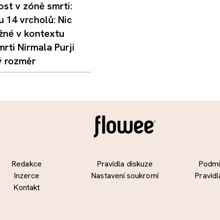
st v zóně smrti:
 14 vrcholů: Nic
žné v kontextu
mrti Nirmala Purji
ý rozměr
Redakce
Pravidla diskuze
Podmín
Inzerce
Nastavení soukromí
Pravidl
Kontakt