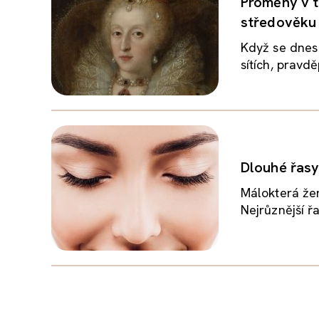
Proměny v t
středověku 
Když se dnes
sítích, prav
Dlouhé řasy
Málokterá žen
Nejrůznější ř