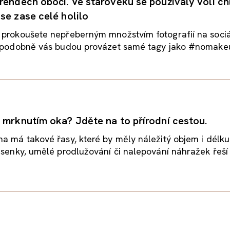
rendech obočí. Ve starověku se používaly volí ch
se zase celé holilo
 prokoušete nepřeberným množstvím fotografií na sociá
děpodobně vás budou provázet samé tagy jako #nomakeu
 mrknutím oka? Jděte na to přírodní cestou.
a má takové řasy, které by měly náležitý objem i délku
asenky, umělé prodlužování či nalepování náhražek řeší t