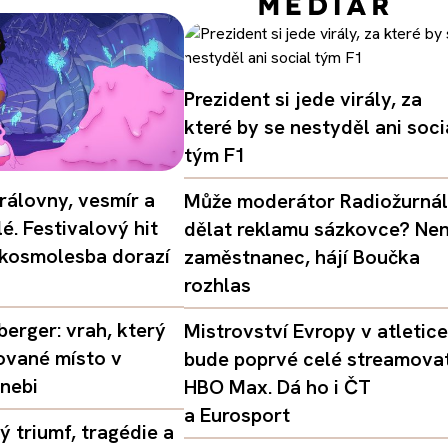
Prezident si jede virály, za
které by se nestyděl ani soci
tým F1
rálovny, vesmír a
Může moderátor Radiožurná
é. Festivalový hit
dělat reklamu sázkovce? Nen
 kosmolesba dorazí
zaměstnanec, hájí Boučka
rozhlas
erger: vrah, který
Mistrovství Evropy v atletice
ované místo v
bude poprvé celé streamova
nebi
HBO Max. Dá ho i ČT
a Eurosport
 triumf, tragédie a