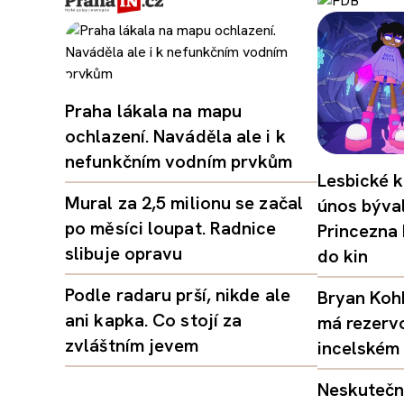
Praha lákala na mapu
ochlazení. Naváděla ale i k
nefunkčním vodním prvkům
Lesbické k
Mural za 2,5 milionu se začal
únos býval
po měsíci loupat. Radnice
Princezna
slibuje opravu
do kin
Podle radaru prší, nikde ale
Bryan Kohb
ani kapka. Co stojí za
má rezerv
zvláštním jevem
incelském 
Neskutečný