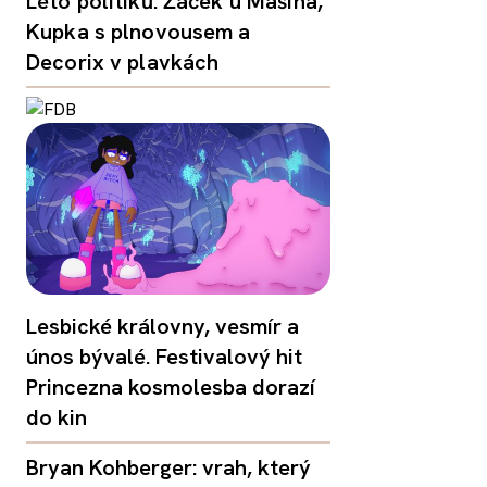
Léto politiků: Žáček u Mašína,
Kupka s plnovousem a
Decorix v plavkách
Lesbické královny, vesmír a
únos bývalé. Festivalový hit
Princezna kosmolesba dorazí
do kin
Bryan Kohberger: vrah, který