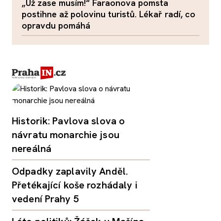
„Už zase musím!“ Faraonova pomsta
postihne až polovinu turistů. Lékař radí, co
opravdu pomáhá
Historik: Pavlova slova o
návratu monarchie jsou
nereálná
Odpadky zaplavily Anděl.
Přetékající koše rozhádaly i
vedení Prahy 5