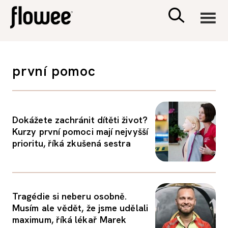
CIVILIZACE
první pomoc
ZDRAVÍ
PSYCHOLOGIE
Dokážete zachránit dítěti život?
Kurzy první pomoci mají nejvyšší
prioritu, říká zkušená sestra
RODINA A DĚTI
SEX A VZTAHY
Tragédie si neberu osobně.
Musím ale vědět, že jsme udělali
PORADNA
maximum, říká lékař Marek