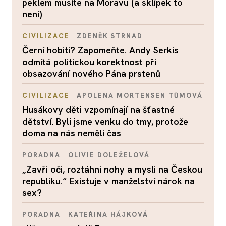
peklem musíte na Moravu (a sklípek to
není)
CIVILIZACE
ZDENĚK STRNAD
Černí hobiti? Zapomeňte. Andy Serkis
odmítá politickou korektnost při
obsazování nového Pána prstenů
CIVILIZACE
APOLENA MORTENSEN TŮMOVÁ
Husákovy děti vzpomínají na šťastné
dětství. Byli jsme venku do tmy, protože
doma na nás neměli čas
PORADNA
OLIVIE DOLEŽELOVÁ
„Zavři oči, roztáhni nohy a mysli na Českou
republiku.“ Existuje v manželství nárok na
sex?
PORADNA
KATEŘINA HÁJKOVÁ