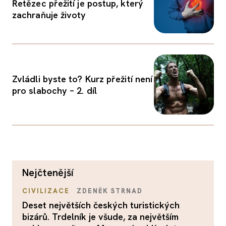
Řetězec přežití je postup, který
zachraňuje životy
Zvládli byste to? Kurz přežití není
pro slabochy – 2. díl
nejčtenější
CIVILIZACE
ZDENĚK STRNAD
Deset největších českých turistických
bizárů. Trdelník je všude, za největším