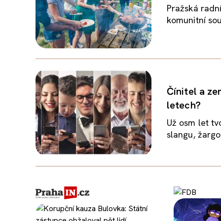
Pražská radní
komunitní sou
Čínitel a z
letech?
Už osm let tv
slangu, žargo