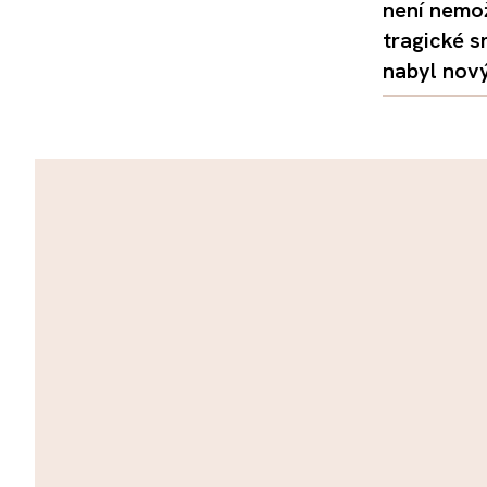
není nemo
tragické s
nabyl nov