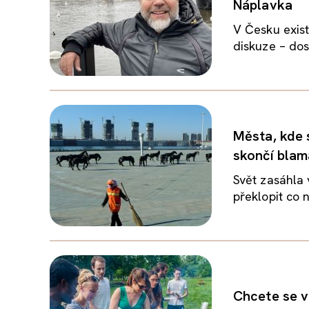
Náplavka
V Česku existu
diskuze – dos
Města, kde 
skončí blam
Svět zasáhla v
překlopit co 
Chcete se v