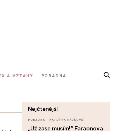
EX A VZTAHY
PORADNA
nejčtenější
PORADNA
KATEŘINA HÁJKOVÁ
„Už zase musím!“ Faraonova