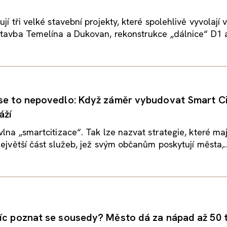
jí tři velké stavební projekty, které spolehlivě vyvolají 
tavba Temelína a Dukovan, rekonstrukce „dálnice“ D1 a
se to nepovedlo: Když záměr vybudovat Smart C
áží
lna „smartcitizace“. Tak lze nazvat strategie, které mají
největší část služeb, jež svým občanům poskytují města,..
íc poznat se sousedy? Město dá za nápad až 50 t