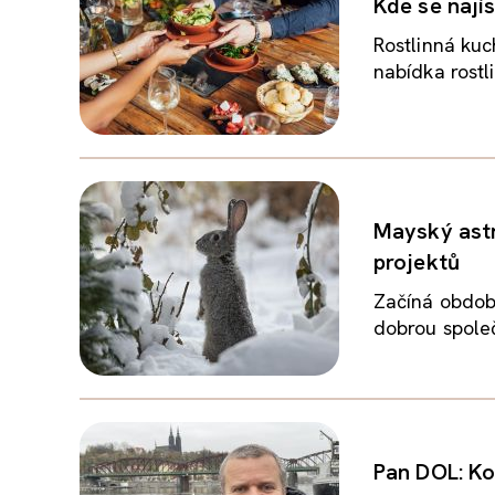
Kde se nají
Rostlinná ku
nabídka rostl
Mayský astr
projektů
Začíná období
dobrou společn
Pan DOL: Ko