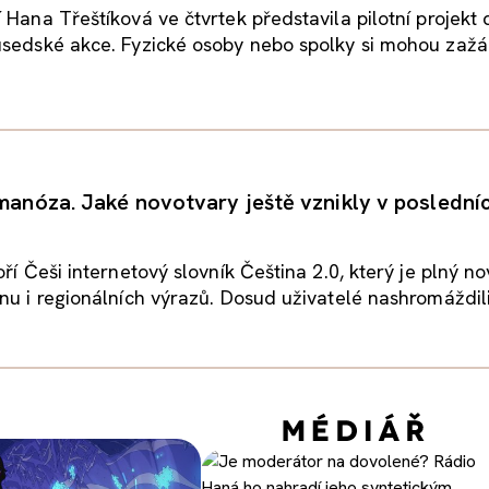
 Hana Třeštíková ve čtvrtek představila pilotní projekt 
sedské akce. Fyzické osoby nebo spolky si mohou zažád
emanóza. Jaké novotvary ještě vznikly v poslední
oří Češi internetový slovník Čeština 2.0, který je plný n
nu i regionálních výrazů. Dosud uživatelé nashromáždili.