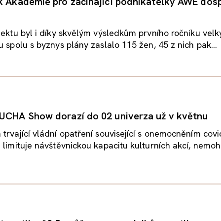
k Akademie pro začínající podnikatelky AWE dos
jektu byl i díky skvělým výsledkům prvního ročníku velk
u spolu s byznys plány zaslalo 115 žen, 45 z nich pak...
UCHA Show dorazí do 02 univerza už v květnu
trvající vládní opatření související s onemocněním covi
 limituje návštěvnickou kapacitu kulturních akcí, nemoho