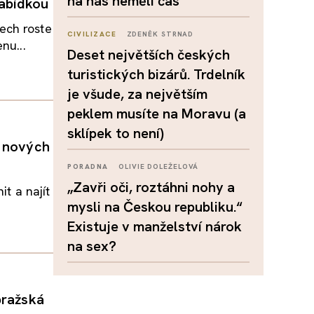
na nás neměli čas
nabídkou
ech roste
CIVILIZACE
ZDENĚK STRNAD
nu...
Deset největších českých
turistických bizárů. Trdelník
je všude, za největším
peklem musíte na Moravu (a
sklípek to není)
i nových
PORADNA
OLIVIE DOLEŽELOVÁ
„Zavři oči, roztáhni nohy a
it a najít
mysli na Českou republiku.“
Existuje v manželství nárok
na sex?
pražská