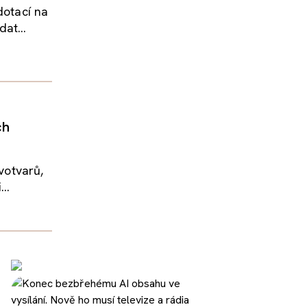
dotací na
at...
ch
ovotvarů,
..