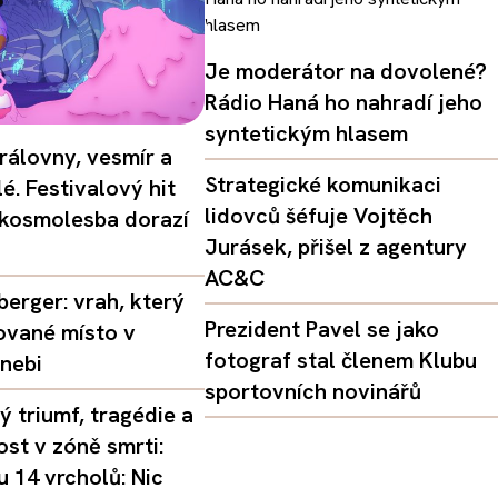
Je moderátor na dovolené?
Rádio Haná ho nahradí jeho
syntetickým hlasem
rálovny, vesmír a
Strategické komunikaci
é. Festivalový hit
lidovců šéfuje Vojtěch
 kosmolesba dorazí
Jurásek, přišel z agentury
AC&C
erger: vrah, který
Prezident Pavel se jako
ované místo v
fotograf stal členem Klubu
nebi
sportovních novinářů
 triumf, tragédie a
st v zóně smrti:
 14 vrcholů: Nic