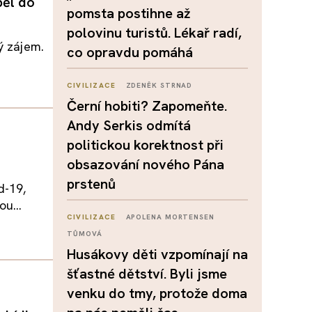
pěl do
pomsta postihne až
polovinu turistů. Lékař radí,
ý zájem.
co opravdu pomáhá
CIVILIZACE
ZDENĚK STRNAD
Černí hobiti? Zapomeňte.
Andy Serkis odmítá
politickou korektnost při
obsazování nového Pána
prstenů
d-19,
u...
CIVILIZACE
APOLENA MORTENSEN
TŮMOVÁ
Husákovy děti vzpomínají na
šťastné dětství. Byli jsme
venku do tmy, protože doma