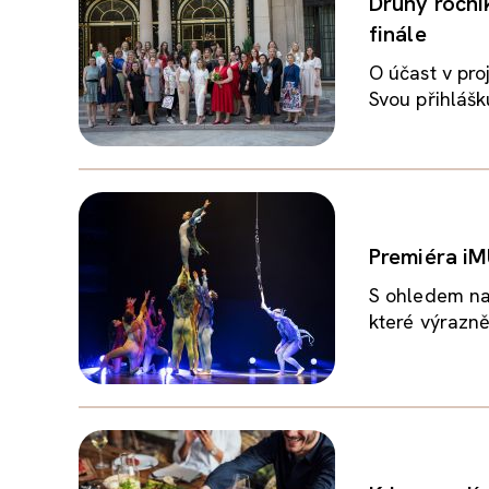
Druhý roční
finále
O účast v pro
Svou přihlášk
Premiéra iM
S ohledem na 
které výrazně