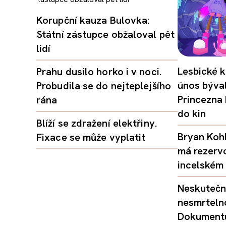
Korupční kauza Bulovka:
Státní zástupce obžaloval pět
lidí
Lesbické k
Prahu dusilo horko i v noci.
únos býval
Probudila se do nejteplejšího
Princezna
rána
do kin
Blíží se zdražení elektřiny.
Bryan Kohb
Fixace se může vyplatit
má rezerv
incelském 
Neskutečný
nesmrtelno
Dokumentu