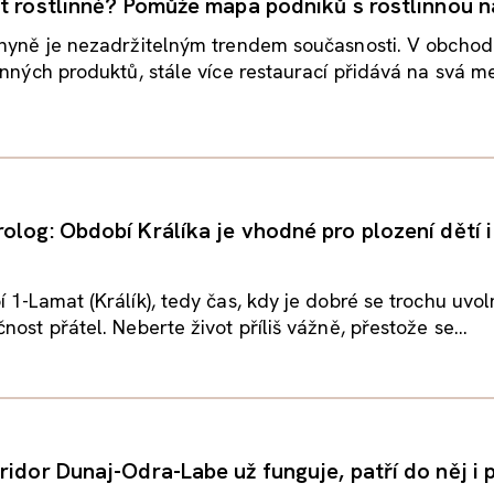
st rostlinně? Pomůže mapa podniků s rostlinnou 
chyně je nezadržitelným trendem současnosti. V obchod
inných produktů, stále více restaurací přidává na svá me
olog: Období Králíka je vhodné pro plození dětí 
 1-Lamat (Králík), tedy čas, kdy je dobré se trochu uvoln
ost přátel. Neberte život příliš vážně, přestože se...
ridor Dunaj-Odra-Labe už funguje, patří do něj i 