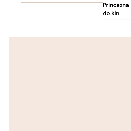
Princezna
do kin