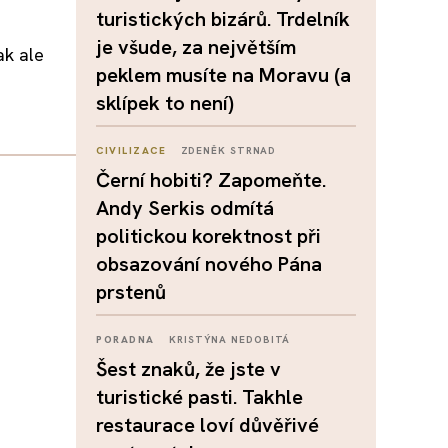
turistických bizárů. Trdelník
je všude, za největším
ak ale
peklem musíte na Moravu (a
sklípek to není)
CIVILIZACE
ZDENĚK STRNAD
Černí hobiti? Zapomeňte.
Andy Serkis odmítá
politickou korektnost při
obsazování nového Pána
prstenů
PORADNA
KRISTÝNA NEDOBITÁ
Šest znaků, že jste v
turistické pasti. Takhle
restaurace loví důvěřivé