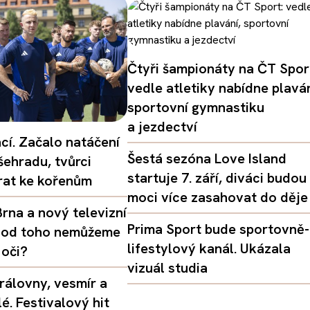
Čtyři šampionáty na ČT Spor
vedle atletiky nabídne plaván
sportovní gymnastiku
a jezdectví
ací. Začalo natáčení
Šestá sezóna Love Island
šehradu, tvůrci
startuje 7. září, diváci budou
vrat ke kořenům
moci více zasahovat do děje
rna a nový televizní
Prima Sport bude sportovně-
oč od toho nemůžeme
lifestylový kanál. Ukázala
 oči?
vizuál studia
rálovny, vesmír a
é. Festivalový hit