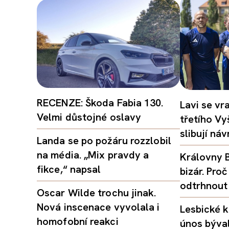
RECENZE: Škoda Fabia 130.
Lavi se vr
Velmi důstojné oslavy
třetího Vy
slibují ná
Landa se po požáru rozzlobil
na média. „Mix pravdy a
Královny B
fikce,“ napsal
bizár. Pr
odtrhnout
Oscar Wilde trochu jinak.
Nová inscenace vyvolala i
Lesbické k
homofobní reakci
únos býval