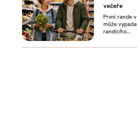
večeře
První rande v
může vypadat
randícího...