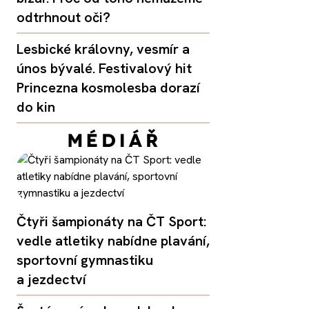
odtrhnout oči?
Lesbické královny, vesmír a
únos bývalé. Festivalový hit
Princezna kosmolesba dorazí
do kin
Čtyři šampionáty na ČT Sport:
vedle atletiky nabídne plavání,
sportovní gymnastiku
a jezdectví