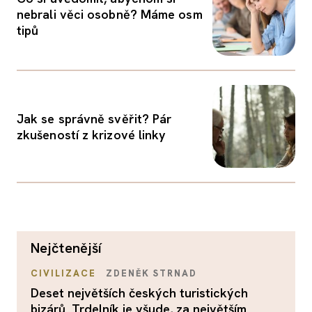
nebrali věci osobně? Máme osm
tipů
Jak se správně svěřit? Pár
zkušeností z krizové linky
nejčtenější
CIVILIZACE
ZDENĚK STRNAD
Deset největších českých turistických
bizárů. Trdelník je všude, za největším