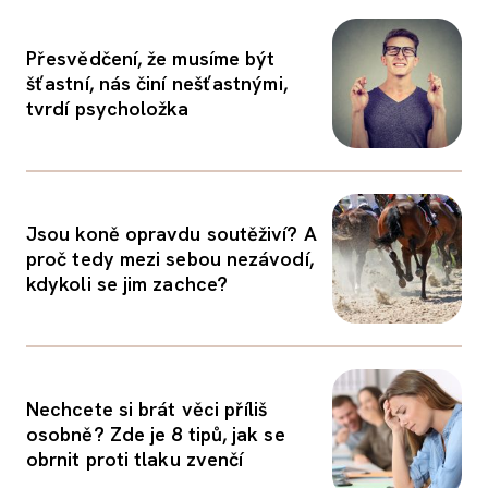
Přesvědčení, že musíme být
šťastní, nás činí nešťastnými,
tvrdí psycholožka
Jsou koně opravdu soutěživí? A
proč tedy mezi sebou nezávodí,
kdykoli se jim zachce?
Nechcete si brát věci příliš
osobně? Zde je 8 tipů, jak se
obrnit proti tlaku zvenčí