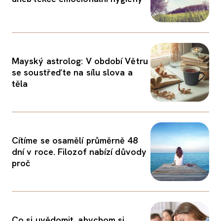
Mayský astrolog: V období Větru
se soustřeďte na sílu slova a
těla
Cítíme se osamělí průměrně 48
dní v roce. Filozof nabízí důvody
proč
Co si uvědomit, abychom si