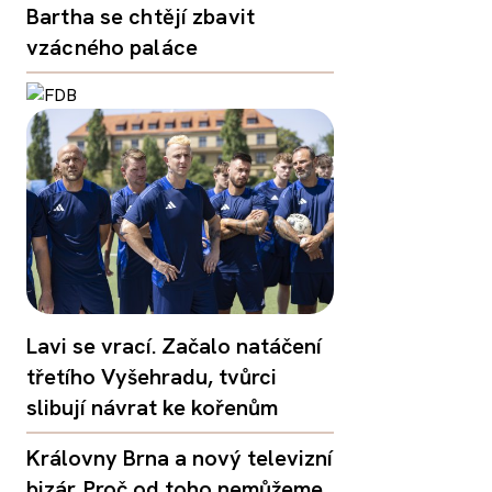
Bartha se chtějí zbavit
vzácného paláce
Lavi se vrací. Začalo natáčení
třetího Vyšehradu, tvůrci
slibují návrat ke kořenům
Královny Brna a nový televizní
bizár. Proč od toho nemůžeme