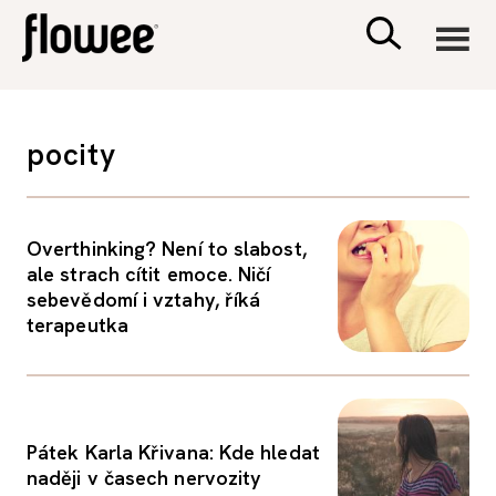
CIVILIZACE
pocity
ZDRAVÍ
Overthinking? Není to slabost,
PSYCHOLOGIE
ale strach cítit emoce. Ničí
sebevědomí i vztahy, říká
RODINA A DĚTI
terapeutka
SEX A VZTAHY
Pátek Karla Křivana: Kde hledat
PORADNA
naději v časech nervozity