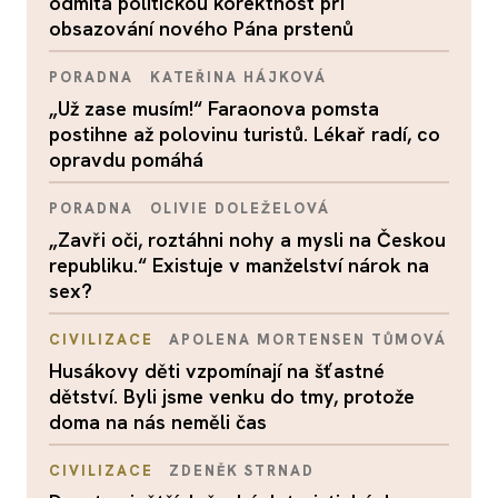
odmítá politickou korektnost při
obsazování nového Pána prstenů
PORADNA
KATEŘINA HÁJKOVÁ
„Už zase musím!“ Faraonova pomsta
postihne až polovinu turistů. Lékař radí, co
opravdu pomáhá
PORADNA
OLIVIE DOLEŽELOVÁ
„Zavři oči, roztáhni nohy a mysli na Českou
republiku.“ Existuje v manželství nárok na
sex?
CIVILIZACE
APOLENA MORTENSEN TŮMOVÁ
Husákovy děti vzpomínají na šťastné
dětství. Byli jsme venku do tmy, protože
doma na nás neměli čas
CIVILIZACE
ZDENĚK STRNAD