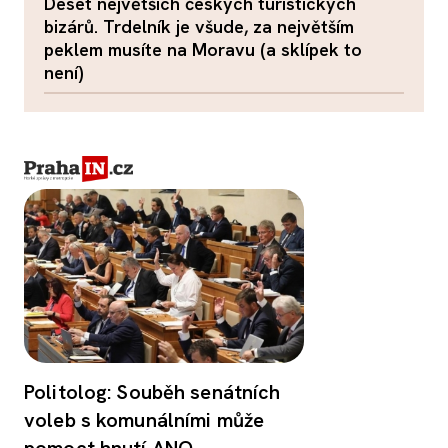
Deset největších českých turistických
bizárů. Trdelník je všude, za největším
peklem musíte na Moravu (a sklípek to
není)
Politolog: Souběh senátních
voleb s komunálními může
pomoct hnutí ANO