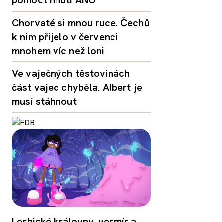
Chorvaté si mnou ruce. Čechů
k nim přijelo v červenci
mnohem víc než loni
Ve vaječných těstovinách
část vajec chyběla. Albert je
musí stáhnout
Lesbické královny, vesmír a