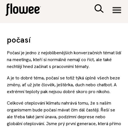
CIVILIZACE
počasí
ZDRAVÍ
Počasí je jedno z nejoblíbenějších konverzačních témat lidí
na meetingu, kteří si normálně nemají co říct, ale také
PSYCHOLOGIE
nechtějí hned začínat s pracovními tématy.
A je to dobré téma, počasí se totiž týká úplně všech beze
RODINA A DĚTI
změny, ať už jste člověk, ještěrka, duch nebo chatbot. A
extrémní teploty pak nejsou dobré skoro pro nikoho.
SEX A VZTAHY
Celkové oteplování klimatu nahrává tomu, že s naším
organismem bude počasí mávat
čím dál častěji
. Řeší se
PORADNA
ale třeba také
jarní únava
, podzimní
deprese
nebo
globální oteplování
. Jsme prý první generace, která přímo