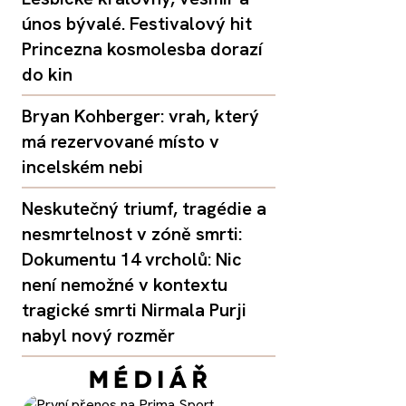
únos bývalé. Festivalový hit
Princezna kosmolesba dorazí
do kin
Bryan Kohberger: vrah, který
má rezervované místo v
incelském nebi
Neskutečný triumf, tragédie a
nesmrtelnost v zóně smrti:
Dokumentu 14 vrcholů: Nic
není nemožné v kontextu
tragické smrti Nirmala Purji
nabyl nový rozměr