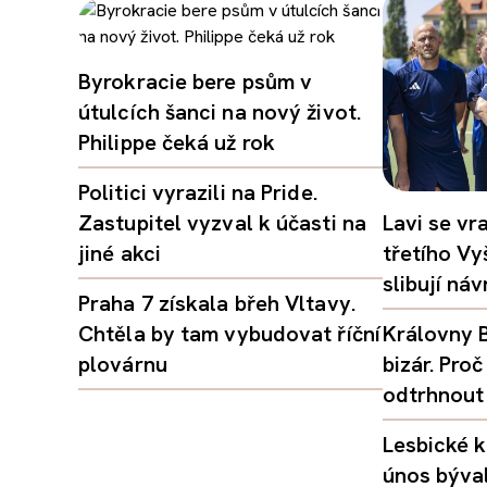
Byrokracie bere psům v
útulcích šanci na nový život.
Philippe čeká už rok
Politici vyrazili na Pride.
Zastupitel vyzval k účasti na
Lavi se vr
jiné akci
třetího Vy
slibují ná
Praha 7 získala břeh Vltavy.
Chtěla by tam vybudovat říční
Královny B
plovárnu
bizár. Pr
odtrhnout
Lesbické k
únos býval