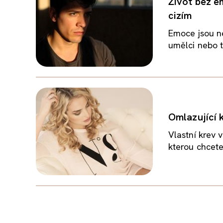
Život bez e
cizím
Emoce jsou ne
umělci nebo t
Omlazující k
Vlastní krev v
kterou chcete