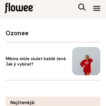
CIVILIZACE
Ozonee
ZDRAVÍ
PSYCHOLOGIE
Mikina může slušet každé ženě.
Jak ji vybírat?
RODINA A DĚTI
SEX A VZTAHY
PORADNA
nejčtenější