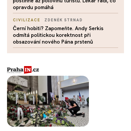
postihne až polovinu turistů. Lékař radí, co
opravdu pomáhá
CIVILIZACE
ZDENĚK STRNAD
Černí hobiti? Zapomeňte. Andy Serkis
odmítá politickou korektnost při
obsazování nového Pána prstenů