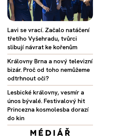
Lavi se vrací. Začalo natáčení
třetího Vyšehradu, tvůrci
slibují návrat ke kořenům
Královny Brna a nový televizní
bizár. Proč od toho nemůžeme
odtrhnout oči?
Lesbické královny, vesmír a
únos bývalé. Festivalový hit
Princezna kosmolesba dorazí
do kin