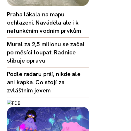
Praha lákala na mapu
ochlazení. Naváděla ale i k
nefunkčním vodním prvkům
Mural za 2,5 milionu se začal
po měsíci loupat. Radnice
slibuje opravu
Podle radaru prší, nikde ale
ani kapka. Co stojí za
zvláštním jevem