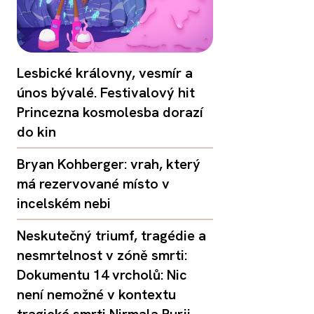
Lesbické královny, vesmír a
únos bývalé. Festivalový hit
Princezna kosmolesba dorazí
do kin
Bryan Kohberger: vrah, který
má rezervované místo v
incelském nebi
Neskutečný triumf, tragédie a
nesmrtelnost v zóně smrti:
Dokumentu 14 vrcholů: Nic
není nemožné v kontextu
tragické smrti Nirmala Purji