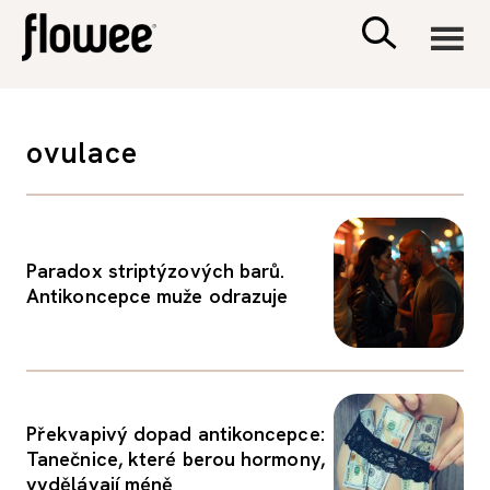
CIVILIZACE
ovulace
ZDRAVÍ
PSYCHOLOGIE
Paradox striptýzových barů.
Antikoncepce muže odrazuje
RODINA A DĚTI
SEX A VZTAHY
Překvapivý dopad antikoncepce:
PORADNA
Tanečnice, které berou hormony,
vydělávají méně