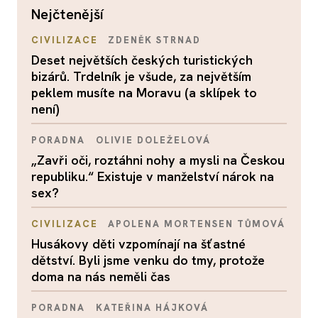
nejčtenější
CIVILIZACE
ZDENĚK STRNAD
Deset největších českých turistických
bizárů. Trdelník je všude, za největším
peklem musíte na Moravu (a sklípek to
není)
PORADNA
OLIVIE DOLEŽELOVÁ
„Zavři oči, roztáhni nohy a mysli na Českou
republiku.“ Existuje v manželství nárok na
sex?
CIVILIZACE
APOLENA MORTENSEN TŮMOVÁ
Husákovy děti vzpomínají na šťastné
dětství. Byli jsme venku do tmy, protože
doma na nás neměli čas
PORADNA
KATEŘINA HÁJKOVÁ