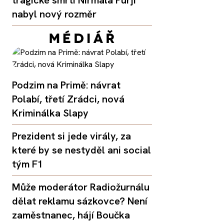
nabyl nový rozměr
Podzim na Primě: návrat
Polabí, třetí Zrádci, nová
Kriminálka Slapy
Prezident si jede virály, za
které by se nestyděl ani social
tým F1
Může moderátor Radiožurnálu
dělat reklamu sázkovce? Není
zaměstnanec, hájí Boučka