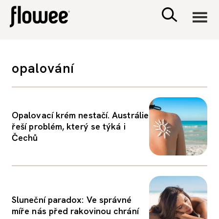
CIVILIZACE
opalování
ZDRAVÍ
PSYCHOLOGIE
Opalovací krém nestačí. Austrálie
řeší problém, který se týká i
Čechů
RODINA A DĚTI
SEX A VZTAHY
Sluneční paradox: Ve správné
PORADNA
míře nás před rakovinou chrání