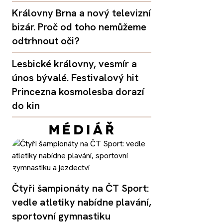
Královny Brna a nový televizní
bizár. Proč od toho nemůžeme
odtrhnout oči?
Lesbické královny, vesmír a
únos bývalé. Festivalový hit
Princezna kosmolesba dorazí
do kin
Čtyři šampionáty na ČT Sport:
vedle atletiky nabídne plavání,
sportovní gymnastiku