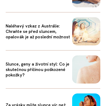
Naléhavý vzkaz z Austrálie:
Chraňte se před sluncem,
opalovák je až poslední možnost
Slunce, geny a životní styl: Co je
skutečnou příčinou poškozené
pokožky?
Za vrásky může slunce víc než