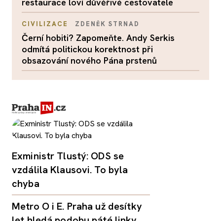
restaurace loví důvěřivé cestovatele
CIVILIZACE
ZDENĚK STRNAD
Černí hobiti? Zapomeňte. Andy Serkis
odmítá politickou korektnost při
obsazování nového Pána prstenů
Exministr Tlustý: ODS se
vzdálila Klausovi. To byla
chyba
Metro O i E. Praha už desítky
let hledá podobu páté linky