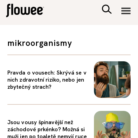
CIVILIZACE
mikroorganismy
ZDRAVÍ
PSYCHOLOGIE
Pravda o vousech: Skrývá se v
nich zdravotní riziko, nebo jen
zbytečný strach?
RODINA A DĚTI
SEX A VZTAHY
Jsou vousy špinavější než
PORADNA
záchodové prkénko? Možná si
muži jen po toaletě nemyjí ruce