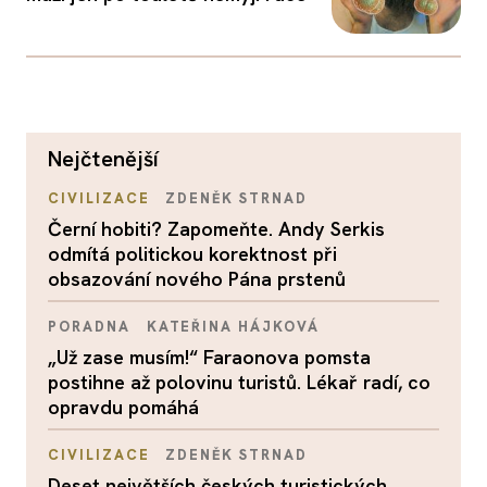
nejčtenější
CIVILIZACE
ZDENĚK STRNAD
Černí hobiti? Zapomeňte. Andy Serkis
odmítá politickou korektnost při
obsazování nového Pána prstenů
PORADNA
KATEŘINA HÁJKOVÁ
„Už zase musím!“ Faraonova pomsta
postihne až polovinu turistů. Lékař radí, co
opravdu pomáhá
CIVILIZACE
ZDENĚK STRNAD
Deset největších českých turistických