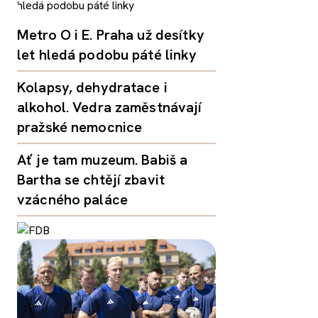
Metro O i E. Praha už desítky
let hledá podobu páté linky
Kolapsy, dehydratace i
alkohol. Vedra zaměstnávají
pražské nemocnice
Ať je tam muzeum. Babiš a
Bartha se chtějí zbavit
vzácného paláce