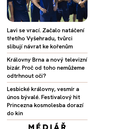
Lavi se vrací. Začalo natáčení
třetího Vyšehradu, tvůrci
slibují návrat ke kořenům
Královny Brna a nový televizní
bizár. Proč od toho nemůžeme
odtrhnout oči?
Lesbické královny, vesmír a
únos bývalé. Festivalový hit
Princezna kosmolesba dorazí
do kin