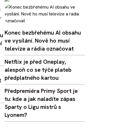
Konec bezbřehému AI obsahu
lu
ve vysílání. Nově ho musí
í
televize a rádia označovat
Netflix je před Oneplay,
alespoň co se týče plateb
předplatného kartou
t
Předpremiéra Primy Sport je
tu: kde a jak naladíte zápas
Sparty o Ligu mistrů s
Lyonem?