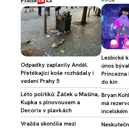
Lesbické k
Odpadky zaplavily Anděl.
únos býval
Přetékající koše rozhádaly i
Princezna
vedení Prahy 5
do kin
Léto politiků: Žáček u Mašína,
Bryan Kohb
Kupka s plnovousem a
má rezerv
Decorix v plavkách
incelském 
Vražda skončila mezi
Neskutečný