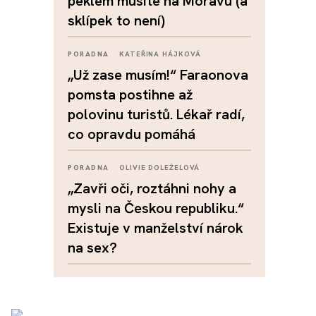
peklem musíte na Moravu (a
sklípek to není)
PORADNA
KATEŘINA HÁJKOVÁ
„Už zase musím!“ Faraonova
pomsta postihne až
polovinu turistů. Lékař radí,
co opravdu pomáhá
PORADNA
OLIVIE DOLEŽELOVÁ
„Zavři oči, roztáhni nohy a
mysli na Českou republiku.“
Existuje v manželství nárok
na sex?