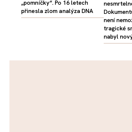
„pomníčky“. Po 16 letech
nesmrtelno
přinesla zlom analýza DNA
Dokumentu
není nemo
tragické s
nabyl nov