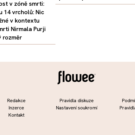
st v zóně smrti:
 14 vrcholů: Nic
žné v kontextu
mrti Nirmala Purji
ý rozměr
Redakce
Pravidla diskuze
Podmín
Inzerce
Nastavení soukromí
Pravidl
Kontakt