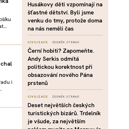
říká
Husákovy děti vzpomínají na
šťastné dětství. Byli jsme
ošíku
venku do tmy, protože doma
t...
na nás neměli čas
CIVILIZACE
ZDENĚK STRNAD
Černí hobiti? Zapomeňte.
Andy Serkis odmítá
ichal
politickou korektnost při
obsazování nového Pána
řadu i
prstenů
.
CIVILIZACE
ZDENĚK STRNAD
Deset největších českých
turistických bizárů. Trdelník
je všude, za největším