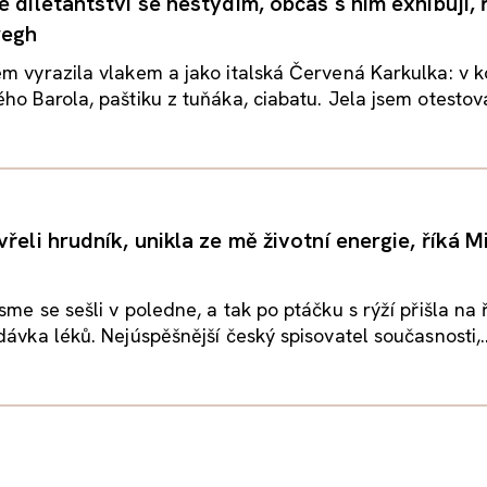
 diletantství se nestydím, občas s ním exhibuji, 
wegh
m vyrazila vlakem a jako italská Červená Karkulka: v k
ho Barola, paštiku z tuňáka, ciabatu. Jela jsem otestova
řeli hrudník, unikla ze mě životní energie, říká M
sme se sešli v poledne, a tak po ptáčku s rýží přišla na 
dávka léků. Nejúspěšnější český spisovatel současnosti,..