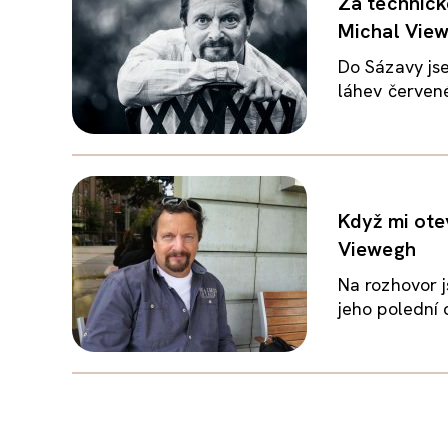
Za technické
Michal Vie
Do Sázavy jse
láhev červené
Když mi otev
Viewegh
Na rozhovor j
jeho polední 