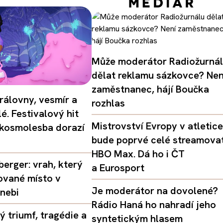
Může moderátor Radiožurná
dělat reklamu sázkovce? Nen
zaměstnanec, hájí Boučka
rálovny, vesmír a
rozhlas
é. Festivalový hit
Mistrovství Evropy v atletice
 kosmolesba dorazí
bude poprvé celé streamova
HBO Max. Dá ho i ČT
erger: vrah, který
a Eurosport
ované místo v
Je moderátor na dovolené?
nebi
Rádio Haná ho nahradí jeho
 triumf, tragédie a
syntetickým hlasem