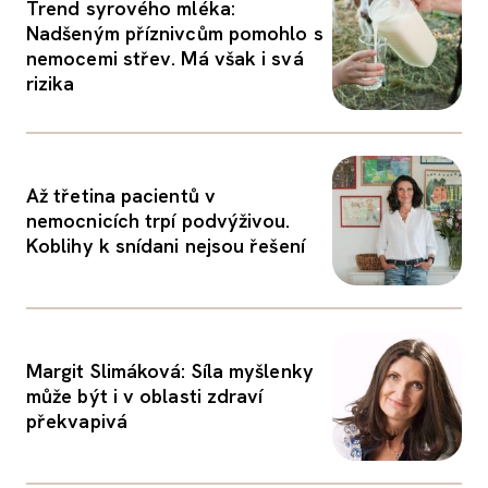
Trend syrového mléka:
Nadšeným příznivcům pomohlo s
nemocemi střev. Má však i svá
rizika
Až třetina pacientů v
nemocnicích trpí podvýživou.
Koblihy k snídani nejsou řešení
Margit Slimáková: Síla myšlenky
může být i v oblasti zdraví
překvapivá