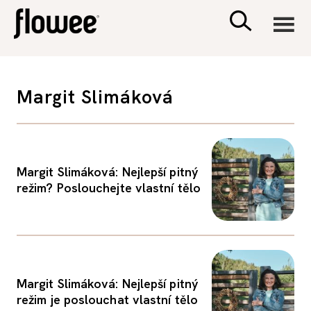
CIVILIZACE
Margit Slimáková
ZDRAVÍ
PSYCHOLOGIE
Margit Slimáková: Nejlepší pitný
režim? Poslouchejte vlastní tělo
RODINA A DĚTI
SEX A VZTAHY
Margit Slimáková: Nejlepší pitný
PORADNA
režim je poslouchat vlastní tělo