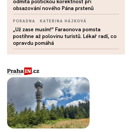
odmítá politickou korektnost při
obsazování nového Pána prstenů
PORADNA
KATEŘINA HÁJKOVÁ
„Už zase musím!“ Faraonova pomsta
postihne až polovinu turistů. Lékař radí, co
opravdu pomáhá