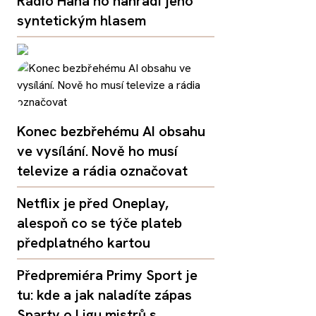
Rádio Haná ho nahradí jeho
syntetickým hlasem
Konec bezbřehému AI obsahu
ve vysílání. Nově ho musí
televize a rádia označovat
Netflix je před Oneplay,
alespoň co se týče plateb
předplatného kartou
Předpremiéra Primy Sport je
tu: kde a jak naladíte zápas
Sparty o Ligu mistrů s