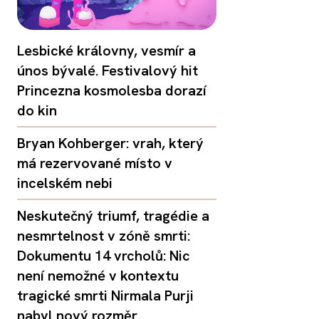
Lesbické královny, vesmír a
únos bývalé. Festivalový hit
Princezna kosmolesba dorazí
do kin
Bryan Kohberger: vrah, který
má rezervované místo v
incelském nebi
Neskutečný triumf, tragédie a
nesmrtelnost v zóně smrti:
Dokumentu 14 vrcholů: Nic
není nemožné v kontextu
tragické smrti Nirmala Purji
nabyl nový rozměr