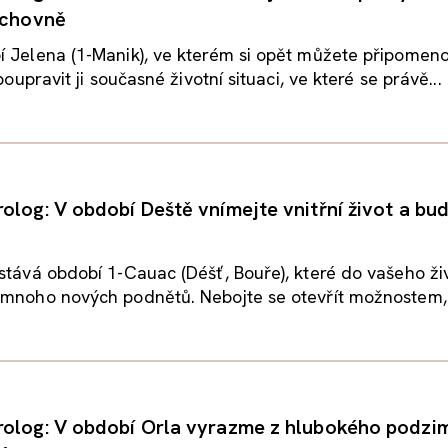
uchovně
í Jelena (1-Manik), ve kterém si opět můžete připomen
 poupravit ji současné životní situaci, ve které se právě...
olog: V období Deště vnímejte vnitřní život a bu
stává období 1-Cauac (Déšť, Bouře), které do vašeho ži
mnoho nových podnětů. Nebojte se otevřít možnostem, k
olog: V období Orla vyrazme z hlubokého podzi