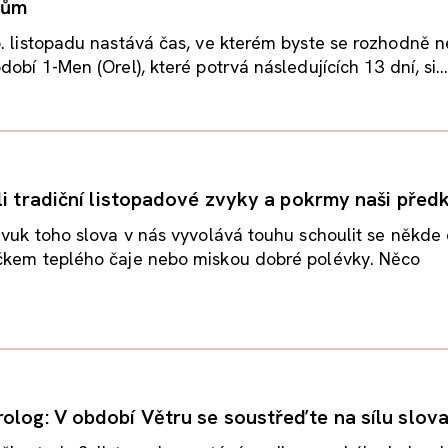
lům
. listopadu nastává čas, ve kterém byste se rozhodně n
obí 1-Men (Orel), které potrvá následujících 13 dní, si..
ali tradiční listopadové zvyky a pokrmy naši před
zvuk toho slova v nás vyvolává touhu schoulit se někd
čkem teplého čaje nebo miskou dobré polévky. Něco
olog: V období Větru se soustřeďte na sílu slova