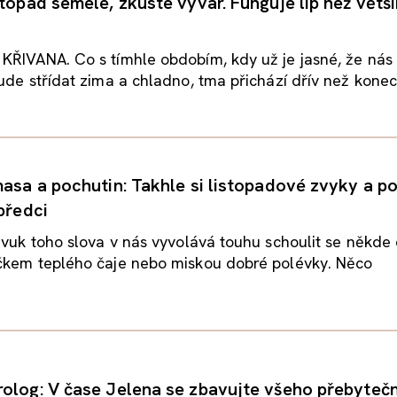
stopad semele, zkuste vývar. Funguje líp než větš
ŘIVANA. Co s tímhle obdobím, kdy už je jasné, že nás 
ude střídat zima a chladno, tma přichází dřív než konec.
masa a pochutin: Takhle si listopadové zvyky a 
 předci
zvuk toho slova v nás vyvolává touhu schoulit se někd
čkem teplého čaje nebo miskou dobré polévky. Něco
olog: V čase Jelena se zbavujte všeho přebyteč