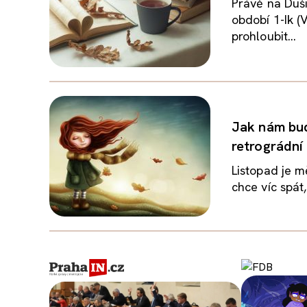
Právě na Duši
období 1-Ik (
prohloubit...
Jak nám bud
retrográdní
Listopad je m
chce víc spát