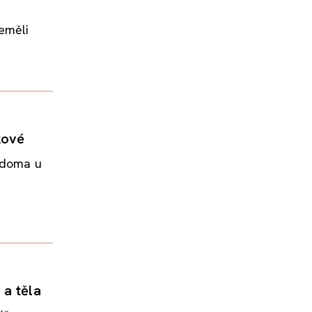
eměli
.
kové
e doma u
 a těla