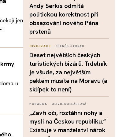
ina
Andy Serkis odmítá
politickou korektnost při
čekají jen
obsazování nového Pána
..
prstenů
CIVILIZACE
ZDENĚK STRNAD
Deset největších českých
turistických bizárů. Trdelník
pokrmy
je všude, za největším
peklem musíte na Moravu (a
e doma u
sklípek to není)
PORADNA
OLIVIE DOLEŽELOVÁ
„Zavři oči, roztáhni nohy a
mysli na Českou republiku.“
Existuje v manželství nárok
ného.