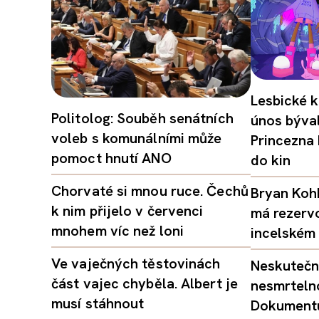
Lesbické k
Politolog: Souběh senátních
únos býval
voleb s komunálními může
Princezna
pomoct hnutí ANO
do kin
Chorvaté si mnou ruce. Čechů
Bryan Kohb
k nim přijelo v červenci
má rezerv
mnohem víc než loni
incelském 
Ve vaječných těstovinách
Neskutečný
část vajec chyběla. Albert je
nesmrtelno
musí stáhnout
Dokumentu