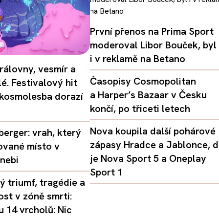
První přenos na Prima Sport
moderoval Libor Bouček, byl
i v reklamě na Betano
rálovny, vesmír a
Časopisy Cosmopolitan
é. Festivalový hit
a Harper’s Bazaar v Česku
 kosmolesba dorazí
končí, po třiceti letech
Nova koupila další pohárové
erger: vrah, který
zápasy Hradce a Jablonce, 
ované místo v
je Nova Sport 5 a Oneplay
nebi
Sport 1
 triumf, tragédie a
st v zóně smrti:
 14 vrcholů: Nic