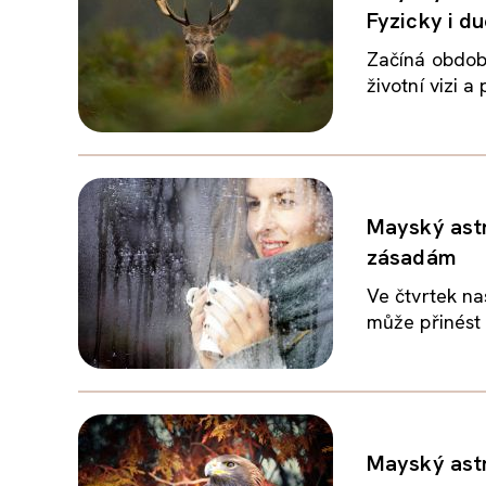
Fyzicky i d
Začíná obdob
životní vizi a
Mayský astr
zásadám
Ve čtvrtek na
může přinést 
Mayský astr