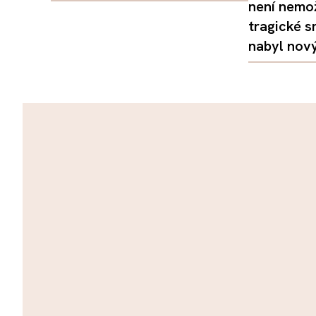
není nemo
tragické s
nabyl nov