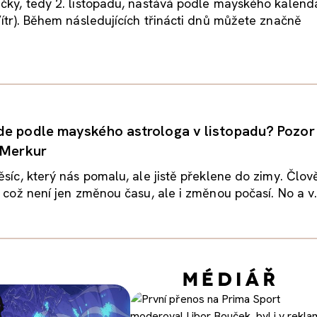
čky, tedy 2. listopadu, nastává podle mayského kalend
Vítr). Během následujících třinácti dnů můžete značně
e podle mayského astrologa v listopadu? Pozor
 Merkur
ěsíc, který nás pomalu, ale jistě překlene do zimy. Člov
, což není jen změnou času, ale i změnou počasí. No a v.