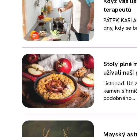
Když vás li
terapeutů
PÁTEK KARLA K
dny, kdy se b
Stoly plné 
užívali naši
Listopad. Už 
kamen s hrní
podobného...
Mayský astr