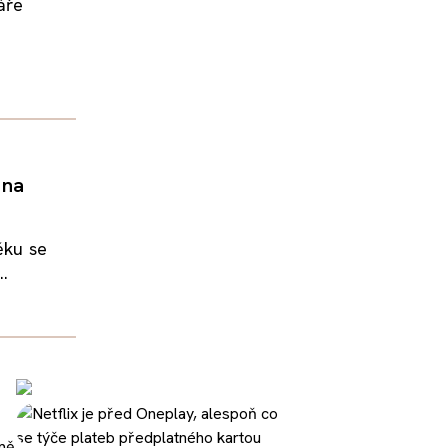
áře
 na
ěku se
..