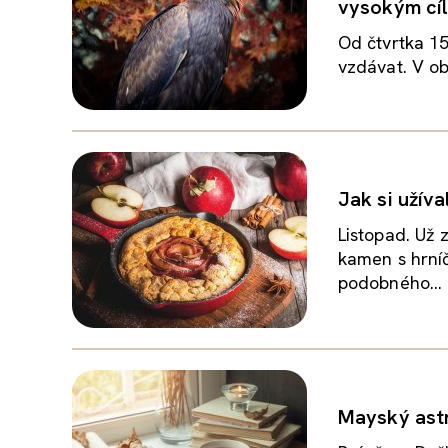
vysokým cí
Od čtvrtka 15
vzdávat. V obd
Jak si užív
Listopad. Už 
kamen s hrní
podobného...
Mayský astr