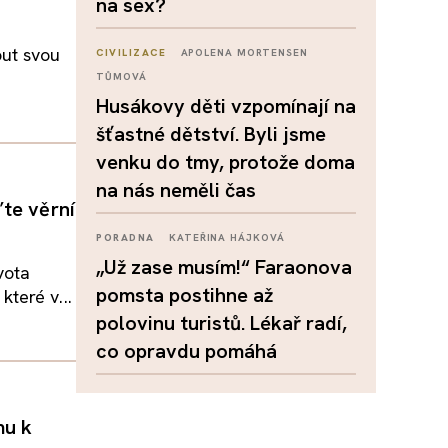
na sex?
out svou
CIVILIZACE
APOLENA MORTENSEN
TŮMOVÁ
Husákovy děti vzpomínají na
šťastné dětství. Byli jsme
venku do tmy, protože doma
na nás neměli čas
ďte věrní
PORADNA
KATEŘINA HÁJKOVÁ
„Už zase musím!“ Faraonova
vota
pomsta postihne až
teré v...
polovinu turistů. Lékař radí,
co opravdu pomáhá
mu k