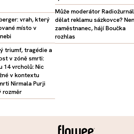
Může moderátor Radiožurná
erger: vrah, který
dělat reklamu sázkovce? Nen
ované místo v
zaměstnanec, hájí Boučka
nebi
rozhlas
 triumf, tragédie a
st v zóně smrti:
 14 vrcholů: Nic
žné v kontextu
mrti Nirmala Purji
ý rozměr