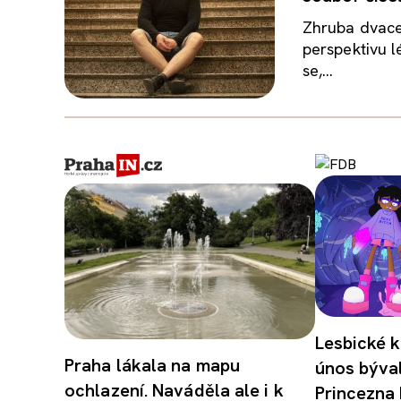
Zhruba dvace
perspektivu l
se,...
Lesbické k
Praha lákala na mapu
únos býval
ochlazení. Naváděla ale i k
Princezna