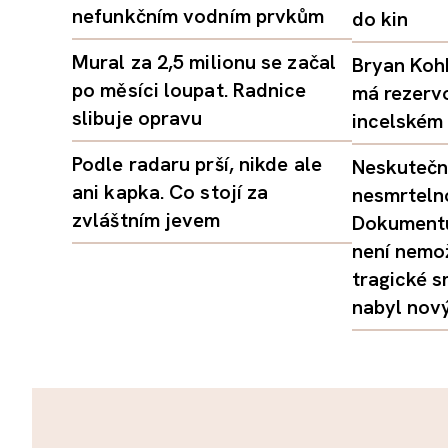
nefunkčním vodním prvkům
do kin
Mural za 2,5 milionu se začal
Bryan Kohb
po měsíci loupat. Radnice
má rezerv
slibuje opravu
incelském 
Podle radaru prší, nikde ale
Neskutečný
ani kapka. Co stojí za
nesmrtelno
zvláštním jevem
Dokumentu
není nemo
tragické s
nabyl nov