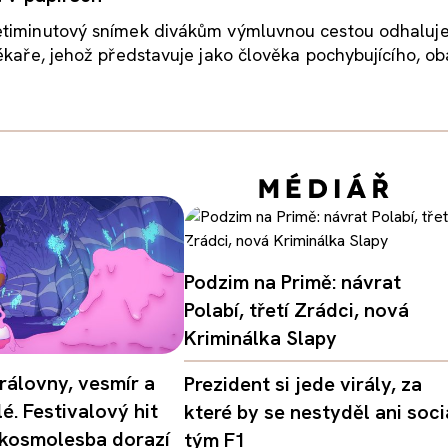
timinutový snímek divákům výmluvnou cestou odhaluj
ékaře, jehož představuje jako člověka pochybujícího, ob
Podzim na Primě: návrat
Polabí, třetí Zrádci, nová
Kriminálka Slapy
rálovny, vesmír a
Prezident si jede virály, za
é. Festivalový hit
které by se nestyděl ani soci
 kosmolesba dorazí
tým F1