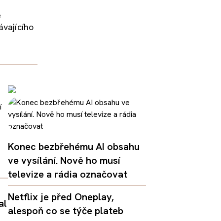
e
ávajícího
Konec bezbřehému AI obsahu
ve vysílání. Nově ho musí
televize a rádia označovat
Netflix je před Oneplay,
al
alespoň co se týče plateb