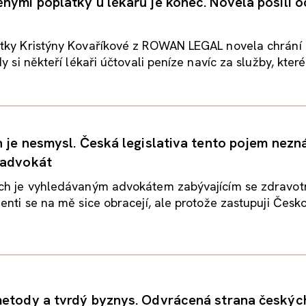
nými poplatky u lékařů je konec. Novela posílí 
tky Kristýny Kovaříkové z ROWAN LEGAL novela chrání 
y si někteří lékaři účtovali peníze navíc za služby, které.
n je nesmysl. Česká legislativa tento pojem nezná
 advokát
ch je vyhledávaným advokátem zabývajícím se zdravot
enti se na mě sice obracejí, ale protože zastupuji Česk
etody a tvrdý byznys. Odvrácená strana českýc