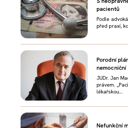
S neoprávně
pacientů
Podle advoká
před praxí, kd
Porodní plá
nemocniční
JUDr. Jan Ma
právem. „Paci
lékařskou...
Nefunkční m