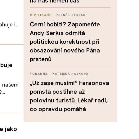
na nás neměli čas
CIVILIZACE
ZDENĚK STRNAD
Černí hobiti? Zapomeňte.
uje i...
Andy Serkis odmítá
politickou korektnost při
obsazování nového Pána
prstenů
ebuje
PORADNA
KATEŘINA HÁJKOVÁ
„Už zase musím!“ Faraonova
ři našem
pomsta postihne až
...
polovinu turistů. Lékař radí,
co opravdu pomáhá
e jako