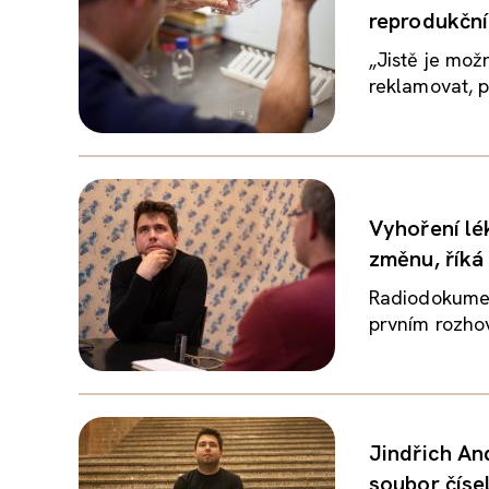
reprodukční
„Jistě je možn
reklamovat, p
Vyhoření lé
změnu, říká
Radiodokumen
prvním rozhov
Jindřich An
soubor číse