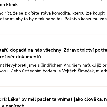
ch klinik
o říct, že se z dítěte stává komodita, kterou lze koupit,
ožádat, aby to bylo tak nebo tak. Božstvo konzumu zasah
kařů dopadá na nás všechny. Zdravotnictví potř
 režisér dokumentů
t Nevyhořet! jsme s Jindřichem Andršem naťukli již p
oru . Jeho ústředním bodem je Vojtěch Šimeček, mladý
drš: Lékař by měl pacienta vnímat jako člověka, n
l v papírech