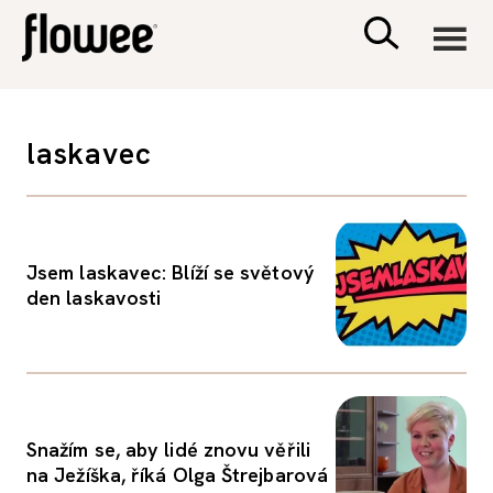
CIVILIZACE
laskavec
ZDRAVÍ
PSYCHOLOGIE
Jsem laskavec: Blíží se světový
den laskavosti
RODINA A DĚTI
SEX A VZTAHY
Snažím se, aby lidé znovu věřili
PORADNA
na Ježíška, říká Olga Štrejbarová