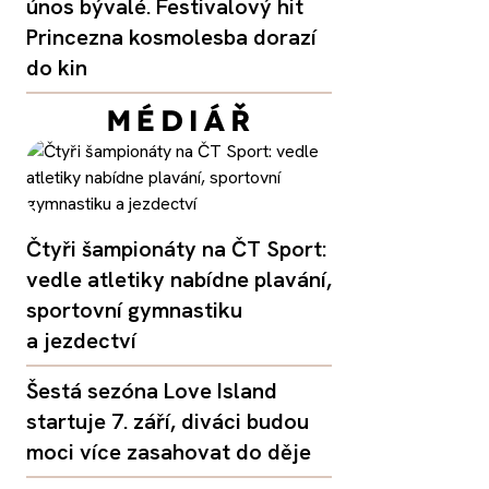
únos bývalé. Festivalový hit
Princezna kosmolesba dorazí
do kin
Čtyři šampionáty na ČT Sport:
vedle atletiky nabídne plavání,
sportovní gymnastiku
a jezdectví
Šestá sezóna Love Island
startuje 7. září, diváci budou
moci více zasahovat do děje