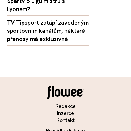
Sparty o Ligu mistrů s
Lyonem?
TV Tipsport zatápí zavedeným
sportovním kanálům, některé
přenosy má exkluzivně
Redakce
Inzerce
Kontakt
Pravidla diskuze