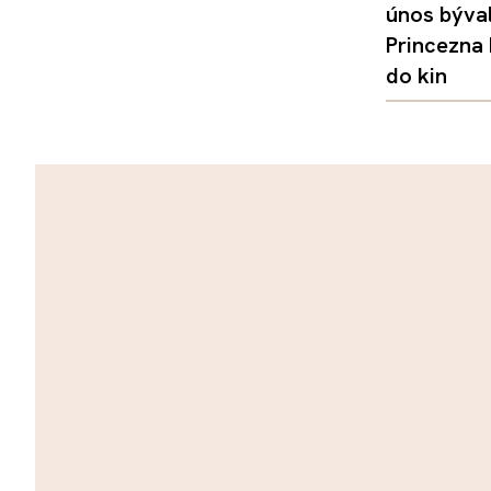
únos býval
Princezna
do kin