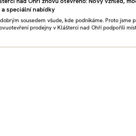
šterci nad Ohří znovu otevřeno: Nový vzhled, mo
 a speciální nabídky
dobrým sousedem všude, kde podnikáme. Proto jsme p
novuotevření prodejny v Klášterci nad Ohří podpořili místn