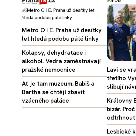
Metro O i E. Praha už desítky
let hledá podobu páté linky
Kolapsy, dehydratace i
alkohol. Vedra zaměstnávají
pražské nemocnice
Lavi se vr
třetího Vy
Ať je tam muzeum. Babiš a
slibují ná
Bartha se chtějí zbavit
vzácného paláce
Královny B
bizár. Pr
odtrhnout
Lesbické k