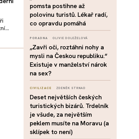
derní
pomsta postihne až
polovinu turistů. Lékař radí,
ři
co opravdu pomáhá
í...
PORADNA
OLIVIE DOLEŽELOVÁ
„Zavři oči, roztáhni nohy a
mysli na Českou republiku.“
Existuje v manželství nárok
na sex?
CIVILIZACE
ZDENĚK STRNAD
Deset největších českých
turistických bizárů. Trdelník
je všude, za největším
peklem musíte na Moravu (a
sklípek to není)