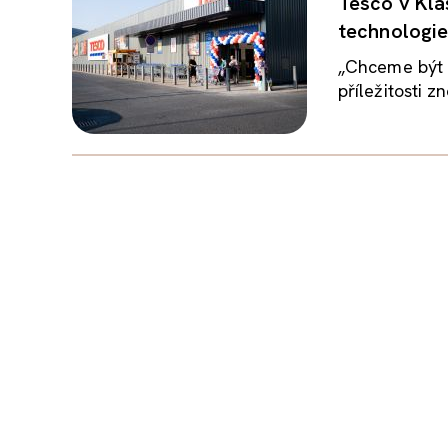
Tesco v Klá
technologie
„Chceme být 
příležitosti z