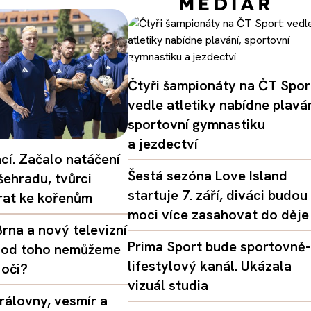
Čtyři šampionáty na ČT Spor
vedle atletiky nabídne plaván
sportovní gymnastiku
a jezdectví
ací. Začalo natáčení
Šestá sezóna Love Island
šehradu, tvůrci
startuje 7. září, diváci budou
vrat ke kořenům
moci více zasahovat do děje
rna a nový televizní
Prima Sport bude sportovně-
oč od toho nemůžeme
lifestylový kanál. Ukázala
 oči?
vizuál studia
rálovny, vesmír a