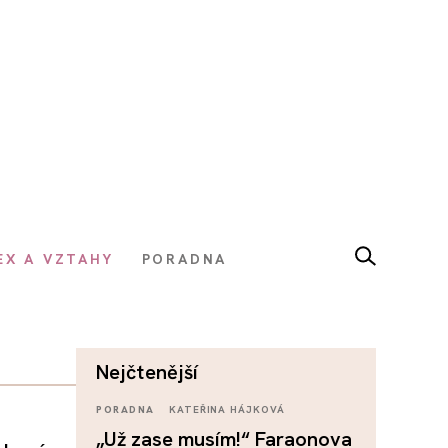
EX A VZTAHY
PORADNA
nejčtenější
PORADNA
KATEŘINA HÁJKOVÁ
„Už zase musím!“ Faraonova