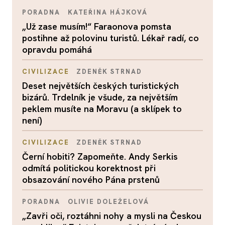
PORADNA
KATEŘINA HÁJKOVÁ
„Už zase musím!“ Faraonova pomsta
postihne až polovinu turistů. Lékař radí, co
opravdu pomáhá
CIVILIZACE
ZDENĚK STRNAD
Deset největších českých turistických
bizárů. Trdelník je všude, za největším
peklem musíte na Moravu (a sklípek to
není)
CIVILIZACE
ZDENĚK STRNAD
Černí hobiti? Zapomeňte. Andy Serkis
odmítá politickou korektnost při
obsazování nového Pána prstenů
PORADNA
OLIVIE DOLEŽELOVÁ
„Zavři oči, roztáhni nohy a mysli na Českou