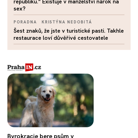
republiku.“ Existuje v manželství nárok na
sex?
PORADNA
KRISTÝNA NEDOBITÁ
Šest znaků, že jste v turistické pasti. Takhle
restaurace loví důvěřivé cestovatele
Byrokracie bere psům v