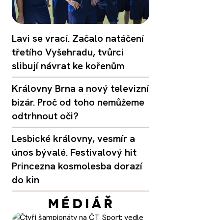
Lavi se vrací. Začalo natáčení
třetího Vyšehradu, tvůrci
slibují návrat ke kořenům
Královny Brna a nový televizní
bizár. Proč od toho nemůžeme
odtrhnout oči?
Lesbické královny, vesmír a
únos bývalé. Festivalový hit
Princezna kosmolesba dorazí
do kin