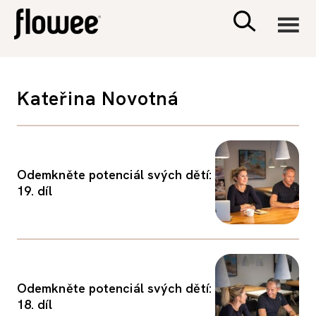
CIVILIZACE
Kateřina Novotná
ZDRAVÍ
PSYCHOLOGIE
Odemkněte potenciál svých dětí:
19. díl
RODINA A DĚTI
SEX A VZTAHY
Odemkněte potenciál svých dětí:
PORADNA
18. díl