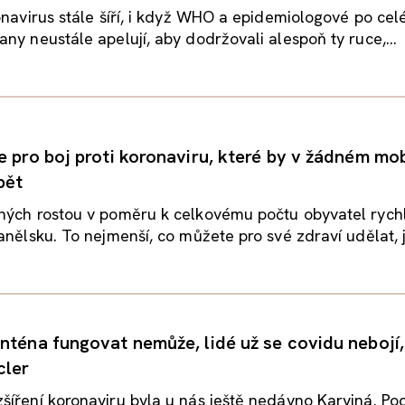
onavirus stále šíří, i když WHO a epidemiologové po ce
ny neustále apelují, aby dodržovali alespoň ty ruce,...
e pro boj proti koronaviru, které by v žádném mob
bět
ných rostou v poměru k celkovému počtu obyvatel rychl
anělsku. To nejmenší, co můžete pro své zdraví udělat, je
nténa fungovat nemůže, lidé už se covidu nebojí,
ler
íření koronaviru byla u nás ještě nedávno Karviná. Po