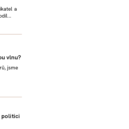
ikatel a
íl...
ou vlnu?
rů, jsme
politici