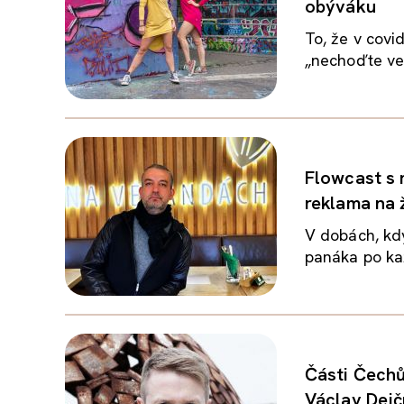
obýváku
To, že v covi
„nechoďte ve
Flowcast s 
reklama na 
V dobách, kdy
panáka po kaž
Části Čechů 
Václav Dej