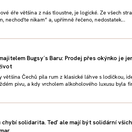
dové éře většina z nás tloustne, je logické. Ze všech str
n, nechoďte nikam“ a, upřímně řečeno, nedostatek...
majitelem Bugsy´s Baru: Prodej přes okýnko je je
život
 většina Čechů pila rum z klasické láhve s lodičkou, id
dém pivu, a kdy vrcholem alkoholového luxusu byla fin
chybí solidarita. Teď ale mají být solidární všichn
čmar