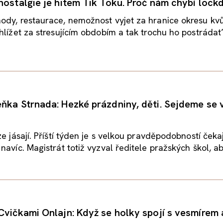
nostalgie je hitem Tik Toku. Proč nám chybí loc
dy, restaurace, nemožnost vyjet za hranice okresu kvůl
hlížet za stresujícím obdobím a tak trochu ho postrádat?
ňka Strnada: Hezké prázdniny, děti. Sejdeme se 
ze jásají. Příští týden je s velkou pravděpodobností čeka
avíc. Magistrát totiž vyzval ředitele pražských škol, aby
Cvičkami Onlajn: Když se holky spojí s vesmírem a