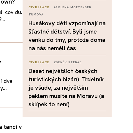
kdown?
CIVILIZACE
APOLENA MORTENSEN
i covidu.
TŮMOVÁ
...
Husákovy děti vzpomínají na
šťastné dětství. Byli jsme
venku do tmy, protože doma
na nás neměli čas
v
CIVILIZACE
ZDENĚK STRNAD
Deset největších českých
turistických bizárů. Trdelník
jí dva
je všude, za největším
...
peklem musíte na Moravu (a
sklípek to není)
 tančí v