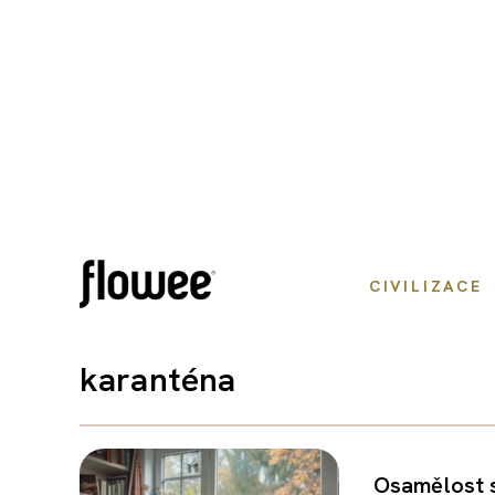
CIVILIZACE
karanténa
Osamělost s