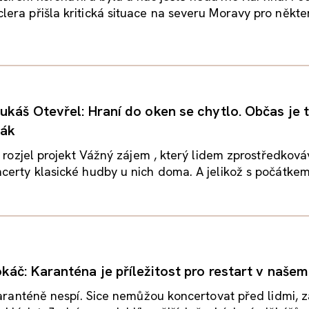
ra přišla kritická situace na severu Moravy pro někte
ukáš Otevřel: Hraní do oken se chytlo. Občas je 
ják
y rozjel projekt Vážný zájem , který lidem zprostředkov
erty klasické hudby u nich doma. A jelikož s počátkem.
káč: Karanténa je příležitost pro restart v našem
karanténě nespí. Sice nemůžou koncertovat před lidmi, z