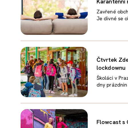
Karanténní 
Zavřené obcho
Je divné se o
Čtvrtek Zde
lockdownu
Školáci v Pra
dny prázdnin n
Flowcast s 