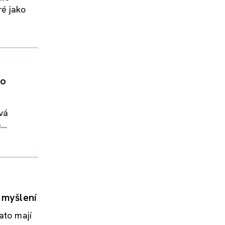
ré jako
to
ává
..
 myšlení
ato mají