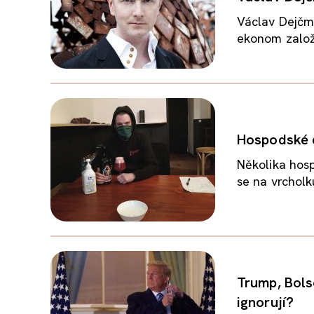
Václav Dejčma
ekonom založi
Hospodské d
Několika hosp
se na vrcholku
Trump, Bolso
ignorují?