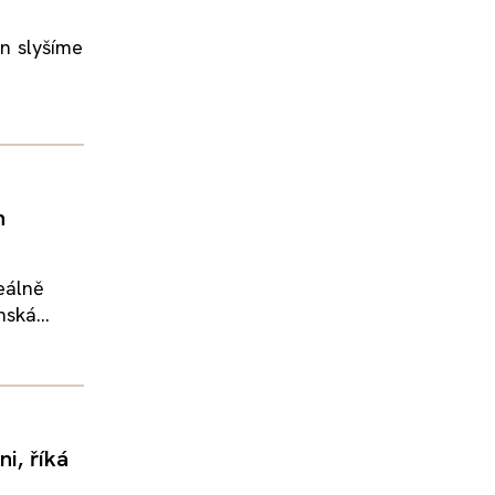
an slyšíme
n
eálně
ská...
i, říká