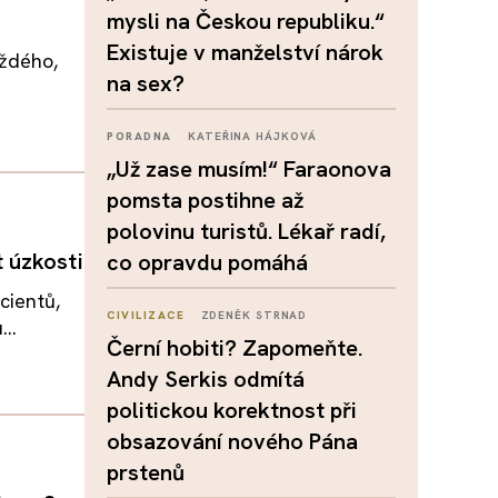
mysli na Českou republiku.“
Existuje v manželství nárok
aždého,
na sex?
PORADNA
KATEŘINA HÁJKOVÁ
„Už zase musím!“ Faraonova
pomsta postihne až
polovinu turistů. Lékař radí,
 úzkosti
co opravdu pomáhá
cientů,
CIVILIZACE
ZDENĚK STRNAD
..
Černí hobiti? Zapomeňte.
Andy Serkis odmítá
politickou korektnost při
obsazování nového Pána
prstenů