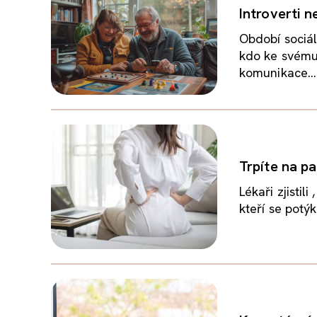
Introverti n
Období sociál
kdo ke svému
komunikace...
Trpíte na p
Lékaři zjisti
kteří se potý