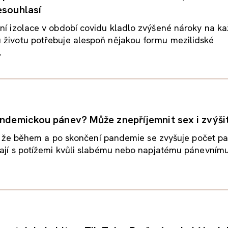
esouhlasí
ní izolace v období covidu kladlo zvýšené nároky na k
 životu potřebuje alespoň nějakou formu mezilidské
.
andemickou pánev? Může znepříjemnit sex i zvýšit
li , že během a po skončení pandemie se zvyšuje počet pa
kají s potížemi kvůli slabému nebo napjatému pánevnímu.