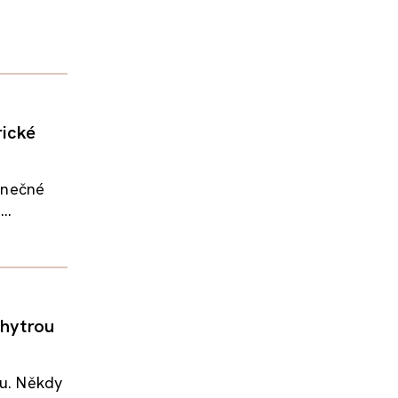
rické
konečné
..
chytrou
ru. Někdy