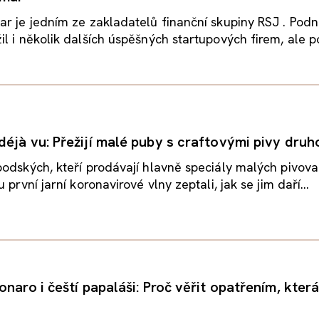
r je jedním ze zakladatelů finanční skupiny RSJ . Podn
l i několik dalších úspěšných startupových firem, ale pod
éjà vu: Přežijí malé puby s craftovými pivy druh
odských, kteří prodávají hlavně speciály malých pivova
 první jarní koronavirové vlny zeptali, jak se jim daří...
naro i čeští papaláši: Proč věřit opatřením, která 