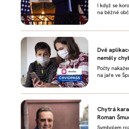
I když se kor
na běžné obča
Dvě aplikac
neměly chy
Počty nakaže
na jaře ve Šp
Chytrá kara
Roman Šmuc
Symbolem rozš