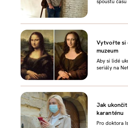
spoustu času 
Vytvořte si
muzeum
Aby si lidé u
seriály na Net
Jak ukončit 
karanténu
Pro doktora I