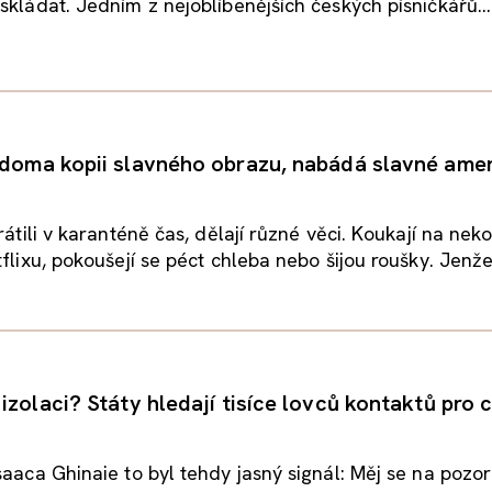
skládat. Jedním z nejoblíbenějších českých písničkářů...
 doma kopii slavného obrazu, nabádá slavné ame
krátili v karanténě čas, dělají různé věci. Koukají na ne
flixu, pokoušejí se péct chleba nebo šijou roušky. Jenže.
izolaci? Státy hledají tisíce lovců kontaktů pro 
saaca Ghinaie to byl tehdy jasný signál: Měj se na pozo