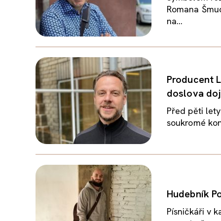
Romana Šmucle
na...
Producent L
doslova do
Před pěti let
soukromé konc
Hudebník Po
Písničkáři v 