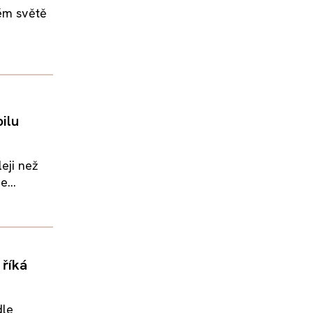
lém světě
ilu
eji než
...
 říká
dle