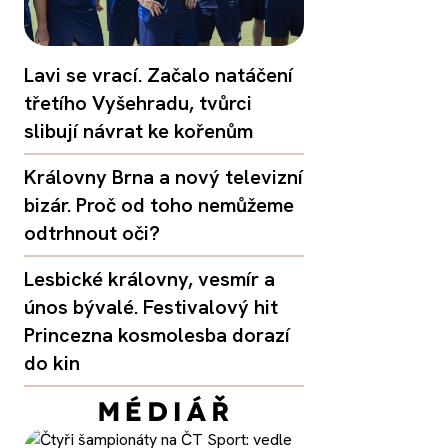
Lavi se vrací. Začalo natáčení
třetího Vyšehradu, tvůrci
slibují návrat ke kořenům
Královny Brna a nový televizní
bizár. Proč od toho nemůžeme
odtrhnout oči?
Lesbické královny, vesmír a
únos bývalé. Festivalový hit
Princezna kosmolesba dorazí
do kin