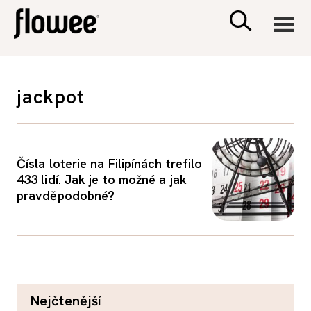
CIVILIZACE
jackpot
ZDRAVÍ
PSYCHOLOGIE
Čísla loterie na Filipínách trefilo
433 lidí. Jak je to možné a jak
pravděpodobné?
RODINA A DĚTI
SEX A VZTAHY
PORADNA
nejčtenější