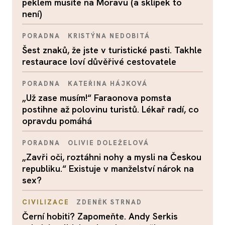
peklem musíte na Moravu (a sklípek to
není)
PORADNA
KRISTÝNA NEDOBITÁ
Šest znaků, že jste v turistické pasti. Takhle
restaurace loví důvěřivé cestovatele
PORADNA
KATEŘINA HÁJKOVÁ
„Už zase musím!“ Faraonova pomsta
postihne až polovinu turistů. Lékař radí, co
opravdu pomáhá
PORADNA
OLIVIE DOLEŽELOVÁ
„Zavři oči, roztáhni nohy a mysli na Českou
republiku.“ Existuje v manželství nárok na
sex?
CIVILIZACE
ZDENĚK STRNAD
Černí hobiti? Zapomeňte. Andy Serkis