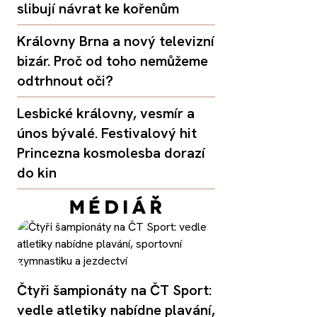
slibují návrat ke kořenům
Královny Brna a nový televizní
bizár. Proč od toho nemůžeme
odtrhnout oči?
Lesbické královny, vesmír a
únos bývalé. Festivalový hit
Princezna kosmolesba dorazí
do kin
Čtyři šampionáty na ČT Sport:
vedle atletiky nabídne plavání,