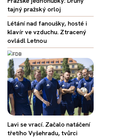
Pražské jednohubky: Druhý
tajný pražský orloj
Létání nad fanoušky, hosté i
klavír ve vzduchu. Ztracený
ovládl Letnou
Lavi se vrací. Začalo natáčení
třetího Vyšehradu, tvůrci