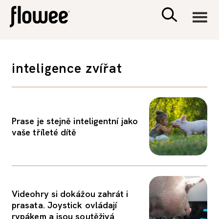
CIVILIZACE
inteligence zvířat
ZDRAVÍ
PSYCHOLOGIE
Prase je stejně inteligentní jako
vaše tříleté dítě
RODINA A DĚTI
SEX A VZTAHY
Videohry si dokážou zahrát i
PORADNA
prasata. Joystick ovládají
rypákem a jsou soutěživá