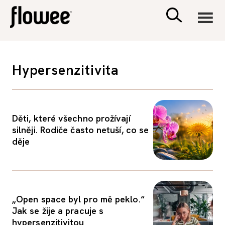
CIVILIZACE
Hypersenzitivita
ZDRAVÍ
PSYCHOLOGIE
Děti, které všechno prožívají
silněji. Rodiče často netuší, co se
děje
RODINA A DĚTI
SEX A VZTAHY
„Open space byl pro mě peklo.“
PORADNA
Jak se žije a pracuje s
hypersenzitivitou