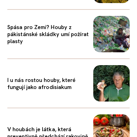
Spása pro Zemi? Houby z
pákistánské skládky umí požírat
plasty
I u nás rostou houby, které
fungují jako afrodisiakum
V houbách je látka, která
preventivně předchází rakovině