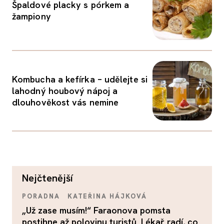
Špaldové placky s pórkem a
žampiony
Kombucha a kefírka – udělejte si
lahodný houbový nápoj a
dlouhověkost vás nemine
nejčtenější
PORADNA
KATEŘINA HÁJKOVÁ
„Už zase musím!“ Faraonova pomsta
postihne až polovinu turistů. Lékař radí, co