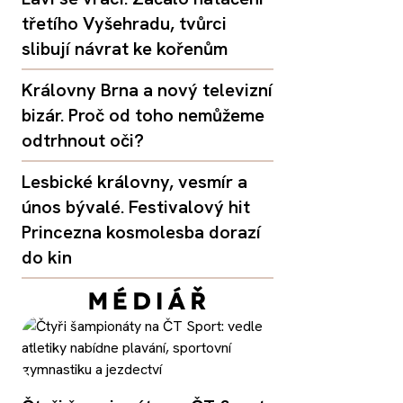
třetího Vyšehradu, tvůrci
slibují návrat ke kořenům
Královny Brna a nový televizní
bizár. Proč od toho nemůžeme
odtrhnout oči?
Lesbické královny, vesmír a
únos bývalé. Festivalový hit
Princezna kosmolesba dorazí
do kin