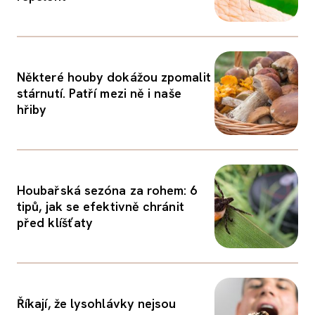
Některé houby dokážou zpomalit
stárnutí. Patří mezi ně i naše
hřiby
Houbařská sezóna za rohem: 6
tipů, jak se efektivně chránit
před klíšťaty
Říkají, že lysohlávky nejsou