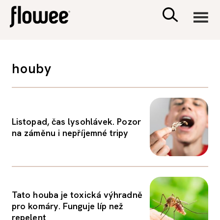
CIVILIZACE
houby
ZDRAVÍ
PSYCHOLOGIE
Listopad, čas lysohlávek. Pozor
na záměnu i nepříjemné tripy
RODINA A DĚTI
SEX A VZTAHY
Tato houba je toxická výhradně
PORADNA
pro komáry. Funguje líp než
repelent